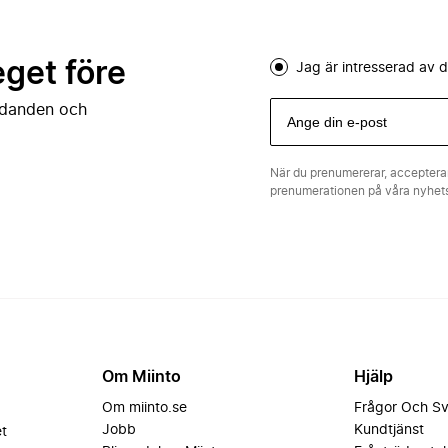
eget före
Jag är intresserad av
judanden och
När du prenumererar, acceptera
prenumerationen på våra nyhe
Om Miinto
Hjälp
Om miinto.se
Frågor Och S
Jobb
Kundtjänst
et