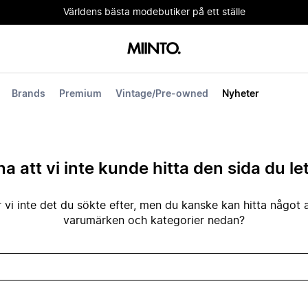
Världens bästa modebutiker på ett ställe
Brands
Premium
Vintage/Pre-owned
Nyheter
na att vi inte kunde hitta den sida du le
 vi inte det du sökte efter, men du kanske kan hitta något 
varumärken och kategorier nedan?