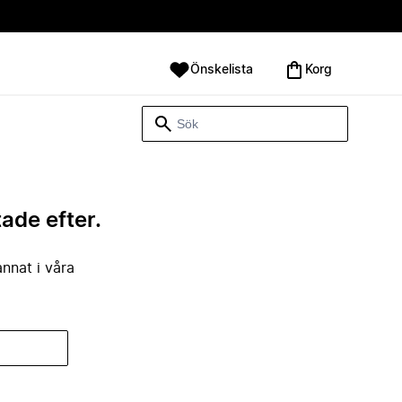
Önskelista
Korg
tade efter.
annat i våra