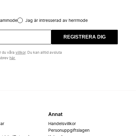
 dammode
Jag är intresserad av herrmode
REGISTRERA DIG
r du våra
villkor
. Du kan alltid avsluta
tsbrev
här.
Annat
var
Handelsvillkor
Personuppgiftslagen