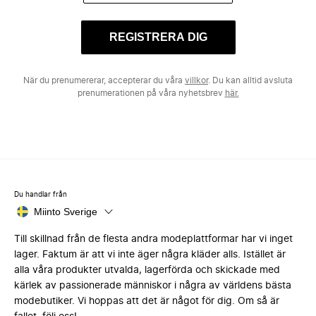
REGISTRERA DIG
När du prenumererar, accepterar du våra
villkor
. Du kan alltid avsluta
prenumerationen på våra nyhetsbrev
här.
Du handlar från
Miinto Sverige
Till skillnad från de flesta andra modeplattformar har vi inget
lager. Faktum är att vi inte äger några kläder alls. Istället är
alla våra produkter utvalda, lagerförda och skickade med
kärlek av passionerade människor i några av världens bästa
modebutiker. Vi hoppas att det är något för dig. Om så är