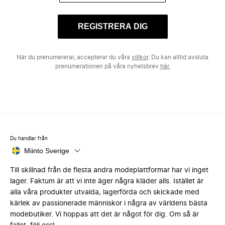
REGISTRERA DIG
När du prenumererar, accepterar du våra
villkor
. Du kan alltid avsluta
prenumerationen på våra nyhetsbrev
här.
Du handlar från
Miinto Sverige
Till skillnad från de flesta andra modeplattformar har vi inget
lager. Faktum är att vi inte äger några kläder alls. Istället är
alla våra produkter utvalda, lagerförda och skickade med
kärlek av passionerade människor i några av världens bästa
modebutiker. Vi hoppas att det är något för dig. Om så är