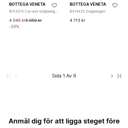
BOTTEGA VENETA
BOTTEGA VENETA
BV1431S Cat-eye Solglasögon
BV1442S Solglasögon
4 040 kr
5 050 kr
4 713 kr
-20%
Sida
1
Av
9
Anmäl dig för att ligga steget före