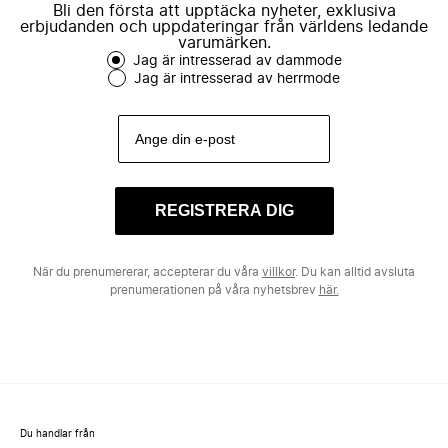
Bli den första att upptäcka nyheter, exklusiva
erbjudanden och uppdateringar från världens ledande
varumärken.
Jag är intresserad av dammode
Jag är intresserad av herrmode
REGISTRERA DIG
När du prenumererar, accepterar du våra
villkor
. Du kan alltid avsluta
prenumerationen på våra nyhetsbrev
här.
Du handlar från