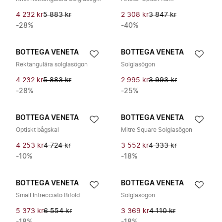
4 232 kr
5 883 kr
2 308 kr
3 847 kr
-28%
-40%
BOTTEGA VENETA
BOTTEGA VENETA
Rektangulära solglasögon
Solglasögon
4 232 kr
5 883 kr
2 995 kr
3 993 kr
-28%
-25%
BOTTEGA VENETA
BOTTEGA VENETA
Optiskt bågskal
Mitre Square Solglasögon
4 253 kr
4 724 kr
3 552 kr
4 333 kr
-10%
-18%
BOTTEGA VENETA
BOTTEGA VENETA
Small Intrecciato Bifold
Solglasögon
5 373 kr
6 554 kr
3 369 kr
4 110 kr