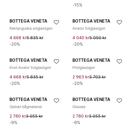
-15%
BOTTEGA VENETA
BOTTEGA VENETA
Rektangulära solglasögon
Aviator Solglasögon
4 668 kr
5 835 kr
4 040 kr
5 050 kr
-20%
-20%
BOTTEGA VENETA
BOTTEGA VENETA
Knot Aviator Solglasögon
Pilotglasögon
4 668 kr
5 835 kr
2 963 kr
3 703 kr
-20%
-20%
BOTTEGA VENETA
BOTTEGA VENETA
Optiskt bågmaterial
Glasses
2 780 kr
3 055 kr
2 780 kr
3 055 kr
-9%
-9%