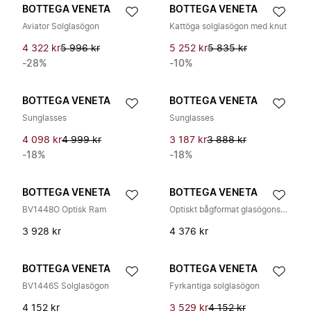
BOTTEGA VENETA
BOTTEGA VENETA
Aviator Solglasögon
Kattöga solglasögon med knut
4 322 kr
5 996 kr
5 252 kr
5 835 kr
-28%
-10%
BOTTEGA VENETA
BOTTEGA VENETA
Sunglasses
Sunglasses
4 098 kr
4 999 kr
3 187 kr
3 888 kr
-18%
-18%
BOTTEGA VENETA
BOTTEGA VENETA
BV1448O Optisk Ram
Optiskt bågformat glasögonställ
3 928 kr
4 376 kr
BOTTEGA VENETA
BOTTEGA VENETA
BV1446S Solglasögon
Fyrkantiga solglasögon
4 152 kr
3 529 kr
4 152 kr