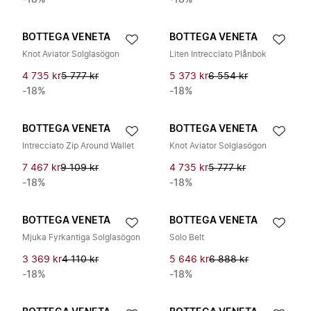
-18%
-18%
BOTTEGA VENETA
BOTTEGA VENETA
Knot Aviator Solglasögon
Liten Intrecciato Plånbok
4 735 kr
5 777 kr
5 373 kr
6 554 kr
-18%
-18%
BOTTEGA VENETA
BOTTEGA VENETA
Intrecciato Zip Around Wallet
Knot Aviator Solglasögon
7 467 kr
9 109 kr
4 735 kr
5 777 kr
-18%
-18%
BOTTEGA VENETA
BOTTEGA VENETA
Mjuka Fyrkantiga Solglasögon
Solo Belt
3 369 kr
4 110 kr
5 646 kr
6 888 kr
-18%
-18%