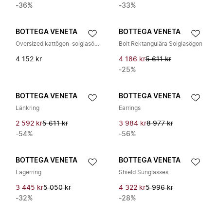
-36%
-33%
BOTTEGA VENETA
BOTTEGA VENETA
Oversized kattögon-solglasögon
Bolt Rektangulära Solglasögon
4 152 kr
4 186 kr
5 611 kr
-25%
BOTTEGA VENETA
BOTTEGA VENETA
Länkring
Earrings
2 592 kr
5 611 kr
3 984 kr
8 977 kr
-54%
-56%
BOTTEGA VENETA
BOTTEGA VENETA
Lagerring
Shield Sunglasses
3 445 kr
5 050 kr
4 322 kr
5 996 kr
-32%
-28%