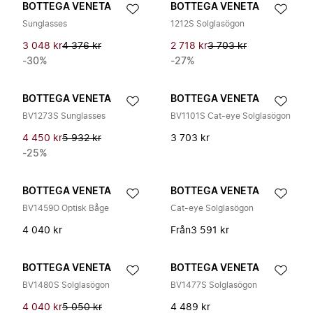
BOTTEGA VENETA
BOTTEGA VENETA
Sunglasses
1212S Solglasögon
3 048 kr
4 376 kr
2 718 kr
3 703 kr
-30%
-27%
BOTTEGA VENETA
BOTTEGA VENETA
BV1273S Sunglasses
BV1101S Cat-eye Solglasögon
4 450 kr
5 932 kr
3 703 kr
-25%
BOTTEGA VENETA
BOTTEGA VENETA
BV1459O Optisk Båge
Cat-eye Solglasögon
4 040 kr
Från
3 591 kr
BOTTEGA VENETA
BOTTEGA VENETA
BV1480S Solglasögon
BV1477S Solglasögon
4 040 kr
5 050 kr
4 489 kr