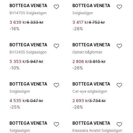
BOTTEGA VENETA
BOTTEGA VENETA
BV1470S Solglasögon
Solglasögon
3 639 kr
4 333 kr
3 417 kr
4 752 kr
-16%
-28%
BOTTEGA VENETA
BOTTEGA VENETA
BV1345S Solglasögon
Optiskt bågformat
5 353 kr
5 947 kr
2 806 kr
3 815 kr
-10%
-26%
BOTTEGA VENETA
BOTTEGA VENETA
Solglasögon
Cat-eye solglasögon
4 535 kr
6 047 kr
2 693 kr
3 734 kr
-25%
-28%
BOTTEGA VENETA
BOTTEGA VENETA
Solglasögon
Klassiska Aviator Solglasögon