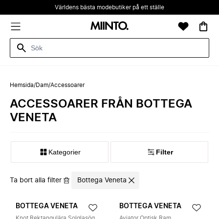
Världens bästa modebutiker på ett ställe
Hemsida
/
Dam
/
Accessoarer
ACCESSOARER FRÅN BOTTEGA
VENETA
Kategorier
Filter
Ta bort alla filter
Bottega Veneta
BOTTEGA VENETA
BOTTEGA VENETA
Knot Rektangulära Solglasögon
Aviator Optisk Ram