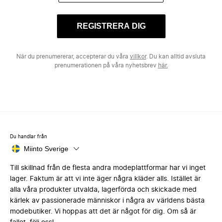
REGISTRERA DIG
När du prenumererar, accepterar du våra
villkor
. Du kan alltid avsluta
prenumerationen på våra nyhetsbrev
här.
Du handlar från
Miinto Sverige
Till skillnad från de flesta andra modeplattformar har vi inget
lager. Faktum är att vi inte äger några kläder alls. Istället är
alla våra produkter utvalda, lagerförda och skickade med
kärlek av passionerade människor i några av världens bästa
modebutiker. Vi hoppas att det är något för dig. Om så är