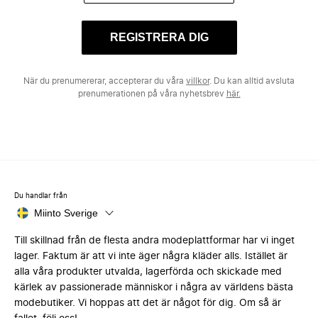
REGISTRERA DIG
När du prenumererar, accepterar du våra
villkor
. Du kan alltid avsluta
prenumerationen på våra nyhetsbrev
här.
Du handlar från
Miinto Sverige
Till skillnad från de flesta andra modeplattformar har vi inget
lager. Faktum är att vi inte äger några kläder alls. Istället är
alla våra produkter utvalda, lagerförda och skickade med
kärlek av passionerade människor i några av världens bästa
modebutiker. Vi hoppas att det är något för dig. Om så är