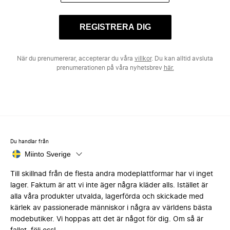
REGISTRERA DIG
När du prenumererar, accepterar du våra
villkor
. Du kan alltid avsluta
prenumerationen på våra nyhetsbrev
här.
Du handlar från
Miinto Sverige
Till skillnad från de flesta andra modeplattformar har vi inget
lager. Faktum är att vi inte äger några kläder alls. Istället är
alla våra produkter utvalda, lagerförda och skickade med
kärlek av passionerade människor i några av världens bästa
modebutiker. Vi hoppas att det är något för dig. Om så är