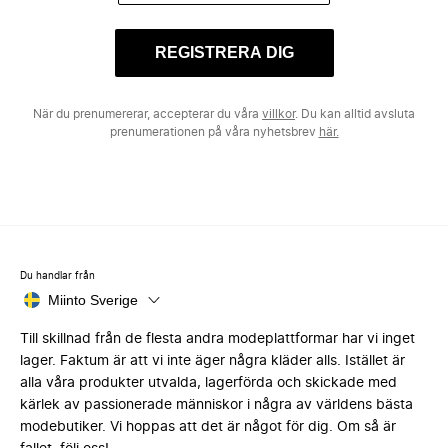
REGISTRERA DIG
När du prenumererar, accepterar du våra
villkor
. Du kan alltid avsluta
prenumerationen på våra nyhetsbrev
här.
Du handlar från
Miinto Sverige
Till skillnad från de flesta andra modeplattformar har vi inget
lager. Faktum är att vi inte äger några kläder alls. Istället är
alla våra produkter utvalda, lagerförda och skickade med
kärlek av passionerade människor i några av världens bästa
modebutiker. Vi hoppas att det är något för dig. Om så är