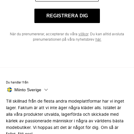
REGISTRERA DIG
När du prenumererar, accepterar du våra
villkor
. Du kan alltid avsluta
prenumerationen på våra nyhetsbrev
här.
Du handlar från
Miinto Sverige
Till skillnad från de flesta andra modeplattformar har vi inget
lager. Faktum är att vi inte äger några kläder alls. Istället är
alla våra produkter utvalda, lagerförda och skickade med
kärlek av passionerade människor i några av världens bästa
modebutiker. Vi hoppas att det är något för dig. Om så är