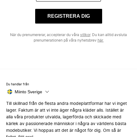
REGISTRERA DIG
När du prenumererar, accepterar du våra
villkor
. Du kan alltid avsluta
prenumerationen på våra nyhetsbrev
här.
Du handlar från
Miinto Sverige
Till skillnad från de flesta andra modeplattformar har vi inget
lager. Faktum är att vi inte äger några kläder alls. Istället är
alla våra produkter utvalda, lagerförda och skickade med
kärlek av passionerade människor i några av världens bästa
modebutiker. Vi hoppas att det är något för dig. Om så är