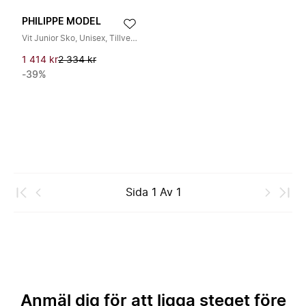
PHILIPPE MODEL
Vit Junior Sko, Unisex, Tillverkad i Italien
1 414 kr
2 334 kr
-39%
Sida
1
Av
1
Anmäl dig för att ligga steget före