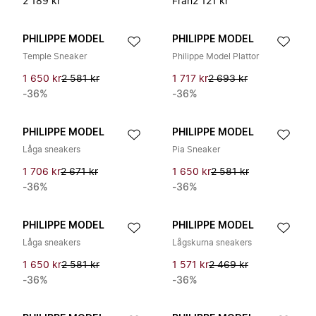
2 189 kr
Från
2 121 kr
PHILIPPE MODEL
PHILIPPE MODEL
Temple Sneaker
Philippe Model Plattor
1 650 kr
2 581 kr
1 717 kr
2 693 kr
-36%
-36%
PHILIPPE MODEL
PHILIPPE MODEL
Låga sneakers
Pia Sneaker
1 706 kr
2 671 kr
1 650 kr
2 581 kr
-36%
-36%
PHILIPPE MODEL
PHILIPPE MODEL
Låga sneakers
Lågskurna sneakers
1 650 kr
2 581 kr
1 571 kr
2 469 kr
-36%
-36%