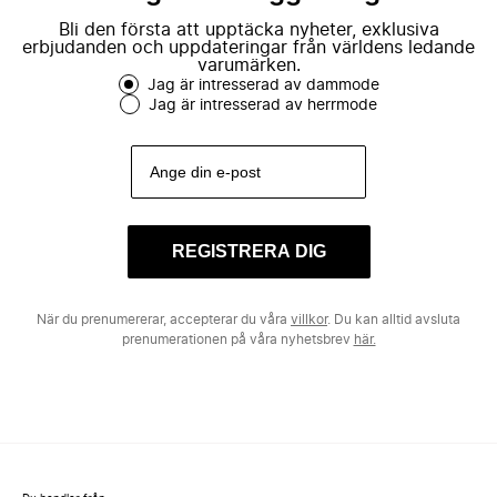
Bli den första att upptäcka nyheter, exklusiva
erbjudanden och uppdateringar från världens ledande
varumärken.
Jag är intresserad av dammode
Jag är intresserad av herrmode
REGISTRERA DIG
När du prenumererar, accepterar du våra
villkor
. Du kan alltid avsluta
prenumerationen på våra nyhetsbrev
här.