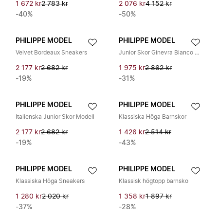
1 672 kr
2 783 kr
2 076 kr
4 152 kr
-40%
-50%
PHILIPPE MODEL
PHILIPPE MODEL
Velvet Bordeaux Sneakers
Junior Skor Ginevra Bianco Gummi
2 177 kr
2 682 kr
1 975 kr
2 862 kr
-19%
-31%
PHILIPPE MODEL
PHILIPPE MODEL
Italienska Junior Skor Modell
Klassiska Höga Barnskor
2 177 kr
2 682 kr
1 426 kr
2 514 kr
-19%
-43%
PHILIPPE MODEL
PHILIPPE MODEL
Klassiska Höga Sneakers
Klassisk högtopp barnsko
1 280 kr
2 020 kr
1 358 kr
1 897 kr
-37%
-28%