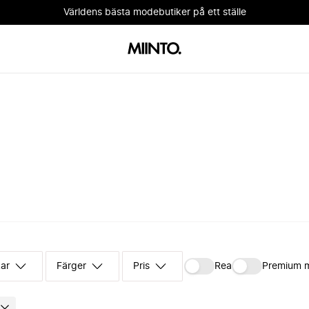
Världens bästa modebutiker på ett ställe
kar
Färger
Pris
Rea
Premium 