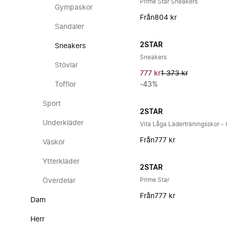
Prime Star Sneakers
Gympaskor
Från
804 kr
Sandaler
2STAR
Sneakers
Sneakers
Stövlar
777 kr
1 373 kr
Tofflor
-43%
Sport
2STAR
Underkläder
Vita Låga Läderträningsskor - 
Från
777 kr
Väskor
Ytterkläder
2STAR
Prime Star
Överdelar
Från
777 kr
Dam
Herr