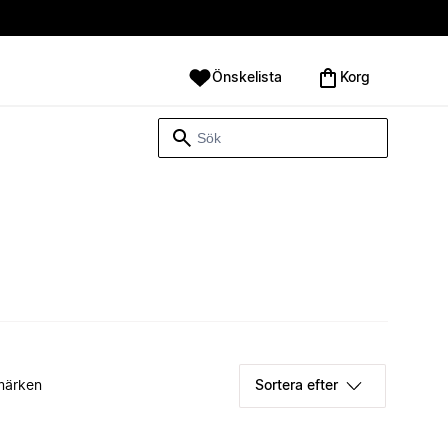
Önskelista
Korg
märken
Sortera efter