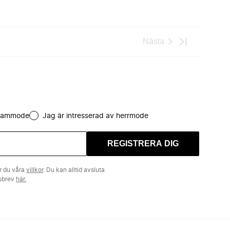
Nästa
 dammode
Jag är intresserad av herrmode
REGISTRERA DIG
r du våra
villkor
. Du kan alltid avsluta
tsbrev
här.