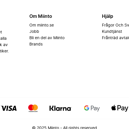
Om Miinto
Hjälp
Om miinto.se
Frågor Och S
Jobb
Kundtjänst
et
Bli en del av Miinto
Frånträd avtal
alla
Brands
k av
iker.
© 2025 Miinto - All rights reserved