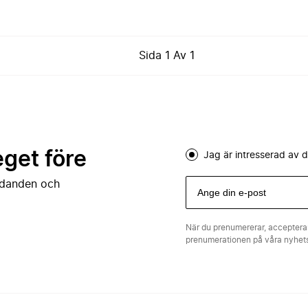
Sida
1
Av
1
eget före
Jag är intresserad av
judanden och
När du prenumererar, acceptera
prenumerationen på våra nyhe