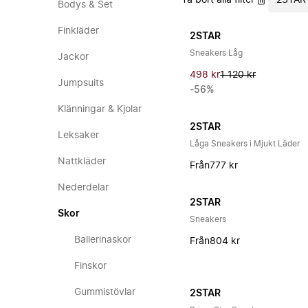
Ta bort alla filter
2STAR
Bodys & Set
Finkläder
2STAR
Sneakers Låg
Jackor
498 kr
1 120 kr
Jumpsuits
-56%
Klänningar & Kjolar
2STAR
Leksaker
Låga Sneakers i Mjukt Läder
Nattkläder
Från
777 kr
Nederdelar
2STAR
Skor
Sneakers
Ballerinaskor
Från
804 kr
Finskor
Gummistövlar
2STAR