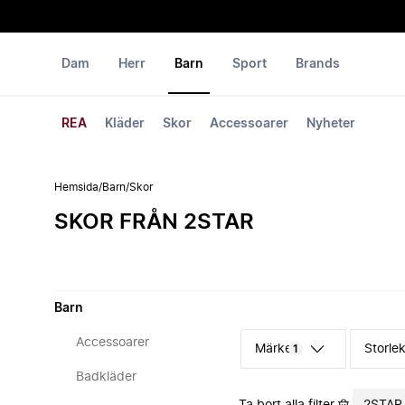
Dam
Herr
Barn
Sport
Brands
REA
Kläder
Skor
Accessoarer
Nyheter
Hemsida
/
Barn
/
Skor
SKOR FRÅN 2STAR
Barn
Accessoarer
Märke
Storle
1
Badkläder