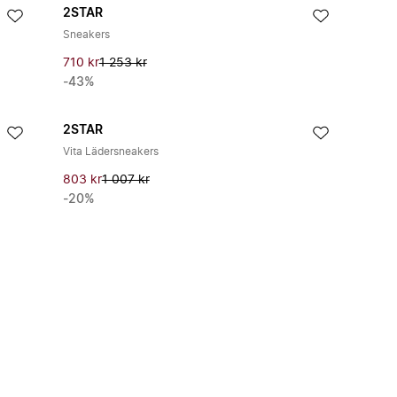
2STAR
Sneakers
710 kr
1 253 kr
-43%
2STAR
Vita Lädersneakers
803 kr
1 007 kr
-20%