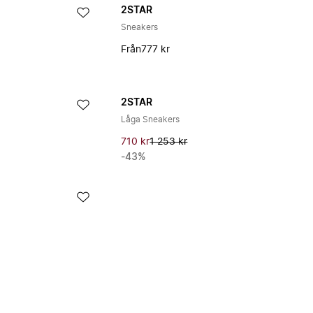
2STAR
Sneakers
Från
777 kr
2STAR
Låga Sneakers
710 kr
1 253 kr
-43%