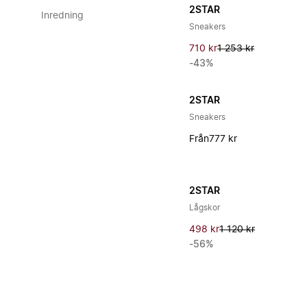
2STAR
Inredning
Sneakers
710 kr
1 253 kr
-43%
2STAR
Sneakers
Från
777 kr
2STAR
Lågskor
498 kr
1 120 kr
-56%