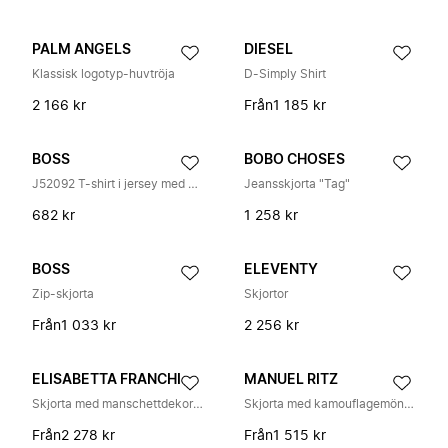
PALM ANGELS
DIESEL
Klassisk logotyp-huvtröja
D-Simply Shirt
2 166 kr
Från
1 185 kr
BOSS
BOBO CHOSES
J52092 T-shirt i jersey med korta ärmar
Jeansskjorta "Tag"
682 kr
1 258 kr
BOSS
ELEVENTY
Zip-skjorta
Skjortor
Från
1 033 kr
2 256 kr
ELISABETTA FRANCHI
MANUEL RITZ
Skjorta med manschettdekorationer
Skjorta med kamouflagemönster
Från
2 278 kr
Från
1 515 kr