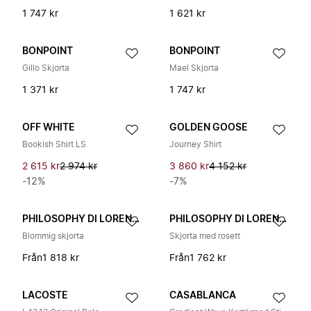
1 747 kr
1 621 kr
BONPOINT
BONPOINT
Gillo Skjorta
Mael Skjorta
1 371 kr
1 747 kr
OFF WHITE
GOLDEN GOOSE
Bookish Shirt LS
Journey Shirt
2 615 kr
2 974 kr
3 860 kr
4 152 kr
-12%
-7%
PHILOSOPHY DI LORENZO SERAFINI
PHILOSOPHY DI LORENZO SERAFINI
Blommig skjorta
Skjorta med rosett
Från
1 818 kr
Från
1 762 kr
LACOSTE
CASABLANCA