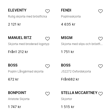
ELEVENTY
FENDI
Rutig skjorta med bröstficka
Poplinsskjorta
2 121 kr
4 635 kr
MANUEL RITZ
MSGM
Skjorta med broderad logotyp
Skjorta med slips och bröstficka
Från
1 212 kr
1 751 kr
BOSS
BOSS
Poplin Långärmad skjorta
J52272 Oxfordskjorta
672 kr
Från
682 kr
BONPOINT
STELLA MCCARTNEY
Aristote Skjorta
Skjortor
1 747 kr
1 515 kr