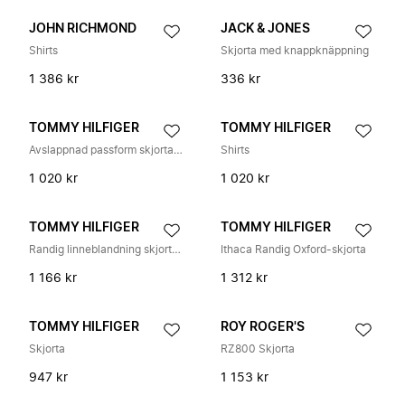
JOHN RICHMOND
JACK & JONES
Shirts
Skjorta med knappknäppning
1 386 kr
336 kr
TOMMY HILFIGER
TOMMY HILFIGER
Avslappnad passform skjorta i linneblandning med flaggbrodyr
Shirts
1 020 kr
1 020 kr
TOMMY HILFIGER
TOMMY HILFIGER
Randig linneblandning skjorta med knappar
Ithaca Randig Oxford-skjorta
1 166 kr
1 312 kr
TOMMY HILFIGER
ROY ROGER'S
Skjorta
RZ800 Skjorta
947 kr
1 153 kr