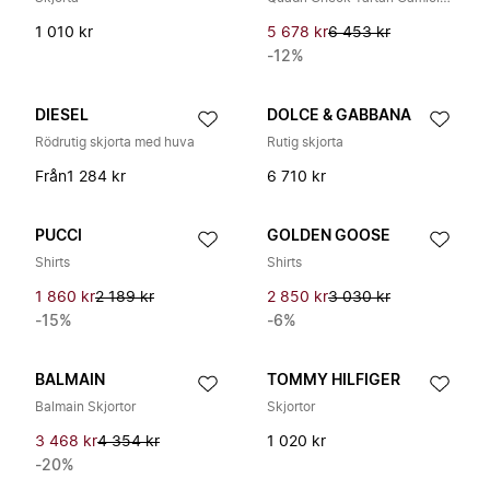
1 010 kr
5 678 kr
6 453 kr
-12%
DIESEL
DOLCE & GABBANA
Rödrutig skjorta med huva
Rutig skjorta
Från
1 284 kr
6 710 kr
PUCCI
GOLDEN GOOSE
Shirts
Shirts
1 860 kr
2 189 kr
2 850 kr
3 030 kr
-15%
-6%
BALMAIN
TOMMY HILFIGER
Balmain Skjortor
Skjortor
3 468 kr
4 354 kr
1 020 kr
-20%