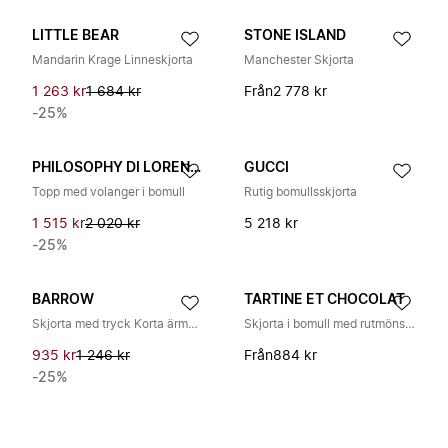
LITTLE BEAR
STONE ISLAND
Mandarin Krage Linneskjorta
Manchester Skjorta
1 263 kr
1 684 kr
Från
2 778 kr
-25%
PHILOSOPHY DI LORENZO SERAFINI
GUCCI
Topp med volanger i bomull
Rutig bomullsskjorta
1 515 kr
2 020 kr
5 218 kr
-25%
BARROW
TARTINE ET CHOCOLAT
Skjorta med tryck Korta ärmar Bröstficka
Skjorta i bomull med rutmönster
935 kr
1 246 kr
Från
884 kr
-25%