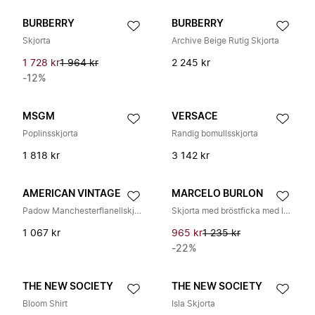
BURBERRY
BURBERRY
Skjorta
Archive Beige Rutig Skjorta
1 728 kr
1 964 kr
2 245 kr
-12%
MSGM
VERSACE
Poplinsskjorta
Randig bomullsskjorta
1 818 kr
3 142 kr
AMERICAN VINTAGE
MARCELO BURLON
Padow Manchesterflanellskjorta
Skjorta med bröstficka med långa ärmar
1 067 kr
965 kr
1 235 kr
-22%
THE NEW SOCIETY
THE NEW SOCIETY
Bloom Shirt
Isla Skjorta