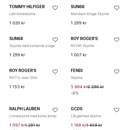
TOMMY HILFIGER
SUN68
Lätt linneskjorta
Mandarin Krage Skjorta
1 020 kr
1 299 kr
SUN68
ROY ROGER'S
Skjorta med koreansk krage
RG195 Skjorta
1 299 kr
1 007 kr
ROY ROGER'S
FENDI
RG113 Jean Shirt
Skjorta
1 153 kr
5 884 kr
6 396 kr
-8%
RALPH LAUREN
GCDS
Linneskjorta med korta ärmar
Långärmad skjorta
1 097 kr
1 291 kr
1 168 kr
1 459 kr