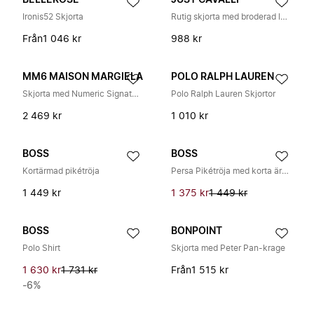
BELLEROSE
JUST CAVALLI
Ironis52 Skjorta
Rutig skjorta med broderad logotyp
Från
1 046 kr
988 kr
MM6 MAISON MARGIELA
POLO RALPH LAUREN
Skjorta med Numeric Signature-tryck
Polo Ralph Lauren Skjortor
2 469 kr
1 010 kr
BOSS
BOSS
Kortärmad pikétröja
Persa Pikétröja med korta ärmar
1 449 kr
1 375 kr
1 449 kr
BOSS
BONPOINT
Polo Shirt
Skjorta med Peter Pan-krage
1 630 kr
1 731 kr
Från
1 515 kr
-6%