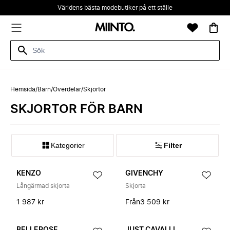
Världens bästa modebutiker på ett ställe
Hemsida
/
Barn
/
Överdelar
/
Skjortor
SKJORTOR FÖR BARN
Kategorier
Filter
KENZO
GIVENCHY
Långärmad skjorta
Skjorta
1 987 kr
Från
3 509 kr