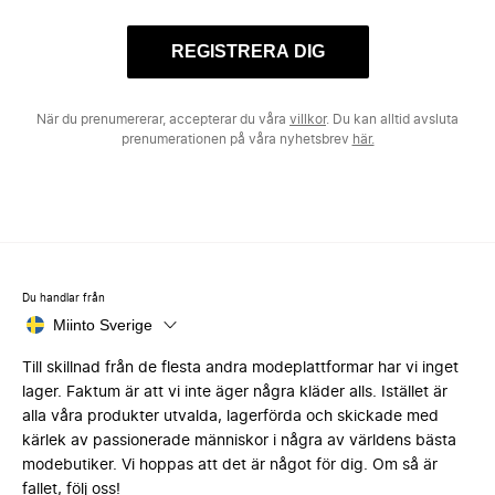
REGISTRERA DIG
När du prenumererar, accepterar du våra
villkor
. Du kan alltid avsluta
prenumerationen på våra nyhetsbrev
här.
Du handlar från
Miinto Sverige
Till skillnad från de flesta andra modeplattformar har vi inget
lager. Faktum är att vi inte äger några kläder alls. Istället är
alla våra produkter utvalda, lagerförda och skickade med
kärlek av passionerade människor i några av världens bästa
modebutiker. Vi hoppas att det är något för dig. Om så är
fallet, följ oss!