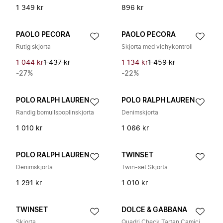
1 349 kr
896 kr
PAOLO PECORA
PAOLO PECORA
Rutig skjorta
Skjorta med vichykontroll
1 044 kr
1 437 kr
1 134 kr
1 459 kr
-27%
-22%
POLO RALPH LAUREN
POLO RALPH LAUREN
Randig bomullspoplinskjorta
Denimskjorta
1 010 kr
1 066 kr
POLO RALPH LAUREN
TWINSET
Denimskjorta
Twin-set Skjorta
1 291 kr
1 010 kr
TWINSET
DOLCE & GABBANA
Skjorta
Quadri Check Tartan Camicia Manic. Lunga