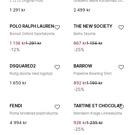
L.12.12 Original Polo
Gradient Wave Kortärmad Stickad Skjorta
1 291 kr
2 499 kr
POLO RALPH LAUREN
THE NEW SOCIETY
Bomull Oxford Sportskjorta
Bellis Skjorta
1 136 kr
1 291 kr
867 kr
1 156 kr
-12%
-25%
DSQUARED2
BARROW
Rutig skjorta med logotyp
Popeline Bowling Shirt
1 650 kr
892 kr
1 190 kr
-25%
FENDI
TARTINE ET CHOCOLAT
Roma broderad poplinskjorta
Mandarin Krage Linneskjorta
4 994 kr
926 kr
1 235 kr
-25%