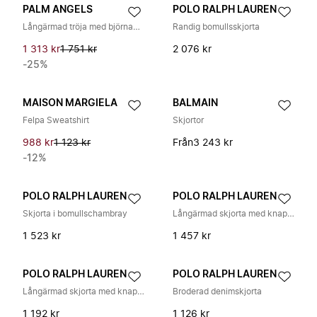
PALM ANGELS
POLO RALPH LAUREN
Långärmad tröja med björnapplikation
Randig bomullsskjorta
1 313 kr
1 751 kr
2 076 kr
-25%
MAISON MARGIELA
BALMAIN
Felpa Sweatshirt
Skjortor
988 kr
1 123 kr
Från
3 243 kr
-12%
POLO RALPH LAUREN
POLO RALPH LAUREN
Skjorta i bomullschambray
Långärmad skjorta med knappslå
1 523 kr
1 457 kr
POLO RALPH LAUREN
POLO RALPH LAUREN
Långärmad skjorta med knappkrage
Broderad denimskjorta
1 192 kr
1 126 kr