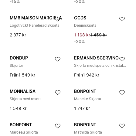
-15%
-20%
MM6 MAISON MARGIELA
GCDS
Logotryckt Panelerad Skjorta
Denimskjorta
2 377 kr
1 168 kr
1 459 kr
-20%
DONDUP
ERMANNO SCERVINO
Skjortor
Skjorta med spets och kristallutsmyckning
Från
1 549 kr
Från
1 942 kr
MONNALISA
BONPOINT
Skjorta med rosett
Maneke Skjorta
1 549 kr
1 747 kr
BONPOINT
BONPOINT
Marceau Skjorta
Mathilda Skjorta