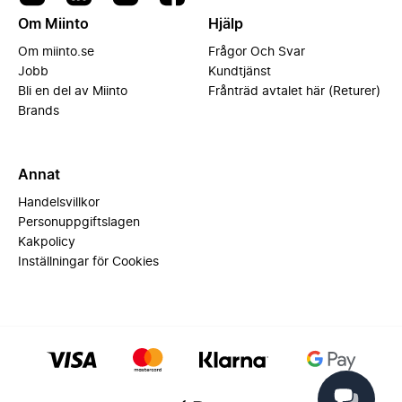
Om Miinto
Hjälp
Om miinto.se
Frågor Och Svar
Jobb
Kundtjänst
Bli en del av Miinto
Frånträd avtalet här (Returer)
Brands
Annat
Handelsvillkor
Personuppgiftslagen
Kakpolicy
Inställningar för Cookies