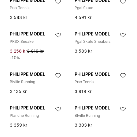
PHILIPPE MODEL
PHILIPPE MODEL
Prsx Tennis
Pgal Skate
3 583 kr
4 591 kr
PHILIPPE MODEL
PHILIPPE MODEL
PRSX Sneaker
Pgal Skate Sneakers
3 258 kr
3 619 kr
3 583 kr
-10%
PHILIPPE MODEL
PHILIPPE MODEL
Blville Running
Prsx Tennis
3 135 kr
3 919 kr
PHILIPPE MODEL
PHILIPPE MODEL
Planche Running
Blville Running
3 359 kr
3 303 kr