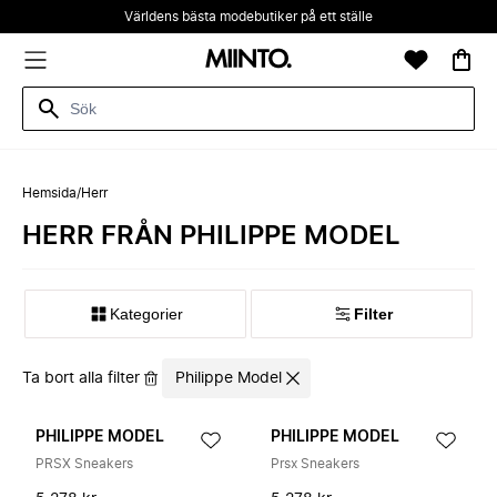
Världens bästa modebutiker på ett ställe
Hemsida
/
Herr
HERR FRÅN PHILIPPE MODEL
Kategorier
Filter
Ta bort alla filter
Philippe Model
PHILIPPE MODEL
PHILIPPE MODEL
PRSX Sneakers
Prsx Sneakers