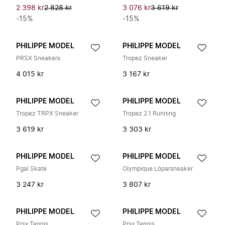
2 398 kr
2 828 kr
3 076 kr
3 619 kr
-15%
-15%
PHILIPPE MODEL
PHILIPPE MODEL
PRSX Sneakers
Tropez Sneaker
4 015 kr
3 167 kr
PHILIPPE MODEL
PHILIPPE MODEL
Tropez TRPX Sneaker
Tropez 2.1 Running
3 619 kr
3 303 kr
PHILIPPE MODEL
PHILIPPE MODEL
Pgal Skate
Olympique Löparsneaker
3 247 kr
3 807 kr
PHILIPPE MODEL
PHILIPPE MODEL
Prsx Tennis
Prsx Tennis