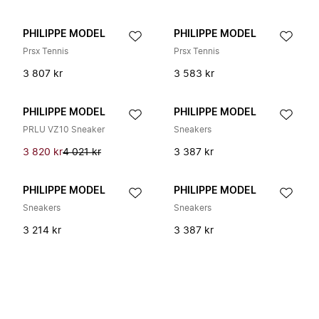
PHILIPPE MODEL
PHILIPPE MODEL
Prsx Tennis
Prsx Tennis
3 807 kr
3 583 kr
PHILIPPE MODEL
PHILIPPE MODEL
PRLU VZ10 Sneaker
Sneakers
3 820 kr
4 021 kr
3 387 kr
PHILIPPE MODEL
PHILIPPE MODEL
Sneakers
Sneakers
3 214 kr
3 387 kr