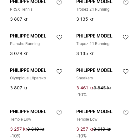
PHILIPPE MODEL
PHILIPPE MODEL
PRSX Tennis
Tropez 2.1 Running
3 807 kr
3 135 kr
PHILIPPE MODEL
PHILIPPE MODEL
Planche Running
Tropez 2.1 Running
3 079 kr
3 135 kr
PHILIPPE MODEL
PHILIPPE MODEL
Olympique Löparsko
Sneakers
3 807 kr
3 461 kr
3 845 kr
-10%
PHILIPPE MODEL
PHILIPPE MODEL
Temple Low
Temple Low
3 257 kr
3 619 kr
3 257 kr
3 619 kr
-10%
-10%