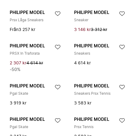
PHILIPPE MODEL
PHILIPPE MODEL
Prsx Låga Sneakers
Sneaker
Från
3 257 kr
3 146 kr
3 312 kr
PHILIPPE MODEL
PHILIPPE MODEL
PRSX In Traforata
Sneakers
2 307 kr
4 614 kr
4 614 kr
-50%
PHILIPPE MODEL
PHILIPPE MODEL
Pgal Skate
Sneakers Prsx Tennis
3 919 kr
3 583 kr
PHILIPPE MODEL
PHILIPPE MODEL
Pgal Skate
Prsx Tennis