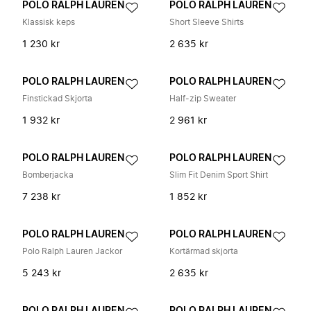
POLO RALPH LAUREN
POLO RALPH LAUREN
Klassisk keps
Short Sleeve Shirts
1 230 kr
2 635 kr
POLO RALPH LAUREN
POLO RALPH LAUREN
Finstickad Skjorta
Half-zip Sweater
1 932 kr
2 961 kr
POLO RALPH LAUREN
POLO RALPH LAUREN
Bomberjacka
Slim Fit Denim Sport Shirt
7 238 kr
1 852 kr
POLO RALPH LAUREN
POLO RALPH LAUREN
Polo Ralph Lauren Jackor
Kortärmad skjorta
5 243 kr
2 635 kr