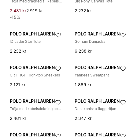
Tröja med dragkedja i kabelstickning
Big Pony Canvas Tote
2 481 kr
2 919 kr
2 232 kr
-15%
POLO RALPH LAUREN
POLO RALPH LAUREN
ID Läder Stor Tote
Gorham Dunjacka
2 232 kr
6 238 kr
POLO RALPH LAUREN
POLO RALPH LAUREN
CRT HGH High-top Sneakers
Yankees Sweatpant
2 121 kr
1 889 kr
POLO RALPH LAUREN
POLO RALPH LAUREN
Tröja med kabelstickning och rund hals
Den ikoniska flaggtröjan
2 461 kr
2 347 kr
POLO RALPH LAUREN
POLO RALPH LAUREN