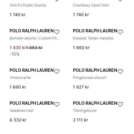
Slim Fit Poplin Skjorta
Chambray Sport Shirt
1 740 kr
1 740 kr
POLO RALPH LAUREN
POLO RALPH LAUREN
Bomulls-skjorta i Custom Fit-modell
Klassisk Tartan-halsduk
1 430 kr
1 683 kr
1 660 kr
-15%
POLO RALPH LAUREN
POLO RALPH LAUREN
Vinterscarfar
Fringkantad ullscarf
1 660 kr
1 627 kr
POLO RALPH LAUREN
POLO RALPH LAUREN
Vadderad väst
Träningsbyxor
6 332 kr
2 111 kr