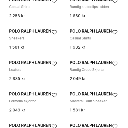
POLO RALPH LAUREN
POLO RALPH LAUREN
Casual Shirts
Randig klubbslips i siden
2 283 kr
1 660 kr
POLO RALPH LAUREN
POLO RALPH LAUREN
Sneakers
Casual Shirts
1 581 kr
1 932 kr
POLO RALPH LAUREN
POLO RALPH LAUREN
Loafers
Randig Crepe Skjorta
2 635 kr
2 049 kr
POLO RALPH LAUREN
POLO RALPH LAUREN
Formella skjortor
Masters Court Sneaker
2 049 kr
1 581 kr
POLO RALPH LAUREN
POLO RALPH LAUREN