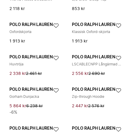
2 118 kr
853 kr
POLO RALPH LAUREN
POLO RALPH LAUREN
Oxfordskjorta
Klassisk Oxford-skjorta
1 913 kr
1 913 kr
POLO RALPH LAUREN
POLO RALPH LAUREN
Huvtröja
LSCABLECNPP Långärmad Tröja
2 338 kr
2 461 kr
2 556 kr
2 690 kr
POLO RALPH LAUREN
POLO RALPH LAUREN
Gorham Dunjacka
Zip-through Hoodie
5 864 kr
6 238 kr
2 447 kr
2 576 kr
-6%
POLO RALPH LAUREN
POLO RALPH LAUREN