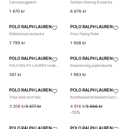
Canvasryggsäck
Gorham Glansig Dunjacka
1 470 kr
6 676 kr
POLO RALPH LAUREN
POLO RALPH LAUREN
Ribbstickad dunjacka
Pony Piping Robe
7 799 kr
1 908 kr
POLO RALPH LAUREN
POLO RALPH LAUREN
POLO RALPH LAUREN Underkläder
Klassiskrutig poplinskjorta
561 kr
1 983 kr
POLO RALPH LAUREN
POLO RALPH LAUREN
Tröja med rund hals
Rundhalsad bomullsstickad tröja
3 208 kr
3 377 kr
4 816 kr
5 666 kr
-15%
POLO RALPH LAUREN
POLO RALPH LAUREN