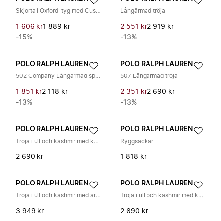
Skjorta i Oxford-tyg med Custom Fit-passform
Långärmad tröja
1 606 kr
1 889 kr
2 551 kr
2 919 kr
-15%
-13%
POLO RALPH LAUREN
POLO RALPH LAUREN
502 Company Långärmad sportskjorta
507 Långärmad tröja
1 851 kr
2 118 kr
2 351 kr
2 690 kr
-13%
-13%
POLO RALPH LAUREN
POLO RALPH LAUREN
Tröja i ull och kashmir med kabelstickning
Ryggsäckar
2 690 kr
1 818 kr
POLO RALPH LAUREN
POLO RALPH LAUREN
Tröja i ull och kashmir med armbågslappar
Tröja i ull och kashmir med kabelstickning
3 949 kr
2 690 kr