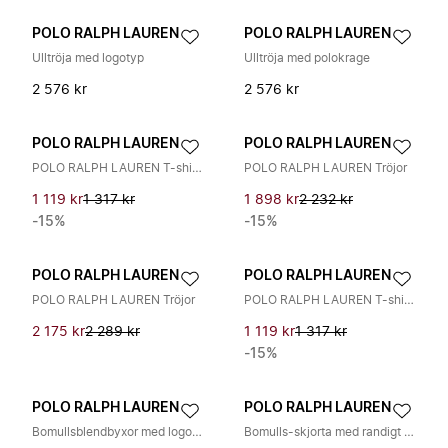
POLO RALPH LAUREN
POLO RALPH LAUREN
Ulltröja med logotyp
Ulltröja med polokrage
2 576 kr
2 576 kr
POLO RALPH LAUREN
POLO RALPH LAUREN
POLO RALPH LAUREN T-shirts och Pikétröjor
POLO RALPH LAUREN Tröjor
1 119 kr
1 317 kr
1 898 kr
2 232 kr
-15%
-15%
POLO RALPH LAUREN
POLO RALPH LAUREN
POLO RALPH LAUREN Tröjor
POLO RALPH LAUREN T-shirts och Pikétröjor
2 175 kr
2 289 kr
1 119 kr
1 317 kr
-15%
POLO RALPH LAUREN
POLO RALPH LAUREN
Bomullsblendbyxor med logotyp
Bomulls-skjorta med randigt mönster