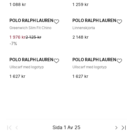
1 088 kr
1 259 kr
POLO RALPH LAUREN
POLO RALPH LAUREN
Greenwich Slim Fit Chino
Linnenskjorta
1 976 kr
2 125 kr
2 148 kr
-7%
POLO RALPH LAUREN
POLO RALPH LAUREN
Ullscarf med logotyp
Ullscarf med logotyp
1 627 kr
1 627 kr
Sida
1
Av
25