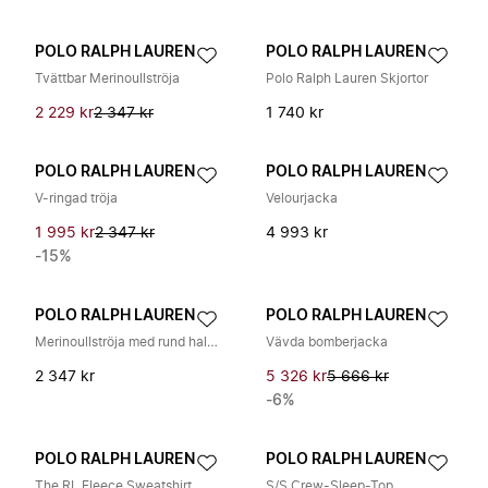
POLO RALPH LAUREN
POLO RALPH LAUREN
Tvättbar Merinoullströja
Polo Ralph Lauren Skjortor
2 229 kr
2 347 kr
1 740 kr
POLO RALPH LAUREN
POLO RALPH LAUREN
V-ringad tröja
Velourjacka
1 995 kr
2 347 kr
4 993 kr
-15%
POLO RALPH LAUREN
POLO RALPH LAUREN
Merinoullströja med rund halsringning
Vävda bomberjacka
2 347 kr
5 326 kr
5 666 kr
-6%
POLO RALPH LAUREN
POLO RALPH LAUREN
The RL Fleece Sweatshirt
S/S Crew-Sleep-Top