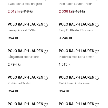
Sweatpants med dragsko
Polo Ralph Lauren Tröjor
2 012 kr
2 118 kr
2 338 kr
2 461 kr
POLO RALPH LAUREN
POLO RALPH LAUREN
Jersey Pocket T-Shirt
Easy Fit Pleated Trousers
954 kr
3 240 kr
POLO RALPH LAUREN
POLO RALPH LAUREN
Långärmad sportskjorta
Pikétröja med korta ärmar
2 794 kr
1 515 kr
POLO RALPH LAUREN
POLO RALPH LAUREN
Kortärmad T-shirt
T-shirt med korta ärmar
954 kr
954 kr
POLO RALPH LAUREN
POLO RALPH LAUREN