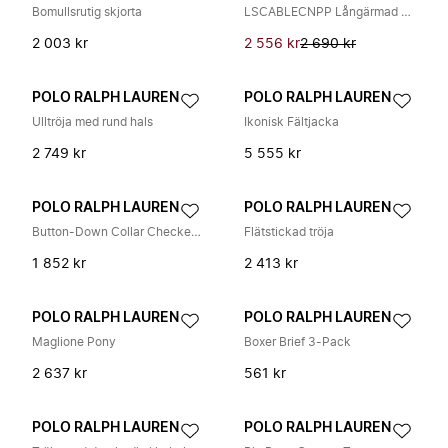
Bomullsrutig skjorta
LSCABLECNPP Långärmad Tröja
2 003 kr
2 556 kr
2 690 kr
POLO RALPH LAUREN
POLO RALPH LAUREN
Ulltröja med rund hals
Ikonisk Fältjacka
2 749 kr
5 555 kr
POLO RALPH LAUREN
POLO RALPH LAUREN
Button-Down Collar Checked Cotton Oxford Shirt
Flätstickad tröja
1 852 kr
2 413 kr
POLO RALPH LAUREN
POLO RALPH LAUREN
Maglione Pony
Boxer Brief 3-Pack
2 637 kr
561 kr
POLO RALPH LAUREN
POLO RALPH LAUREN