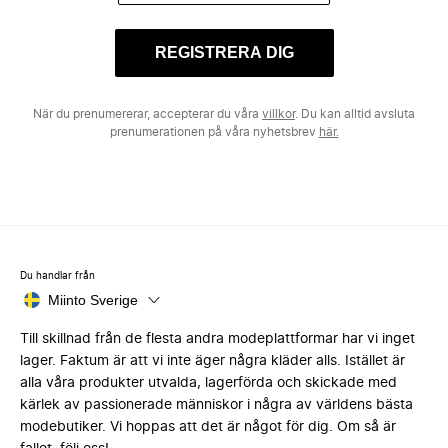
REGISTRERA DIG
När du prenumererar, accepterar du våra
villkor
. Du kan alltid avsluta
prenumerationen på våra nyhetsbrev
här.
Du handlar från
Miinto Sverige
Till skillnad från de flesta andra modeplattformar har vi inget
lager. Faktum är att vi inte äger några kläder alls. Istället är
alla våra produkter utvalda, lagerförda och skickade med
kärlek av passionerade människor i några av världens bästa
modebutiker. Vi hoppas att det är något för dig. Om så är