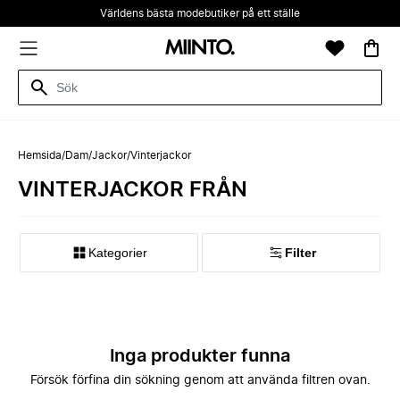
Världens bästa modebutiker på ett ställe
Hemsida
/
Dam
/
Jackor
/
Vinterjackor
VINTERJACKOR FRÅN
Kategorier
Filter
Inga produkter funna
Försök förfina din sökning genom att använda filtren ovan.