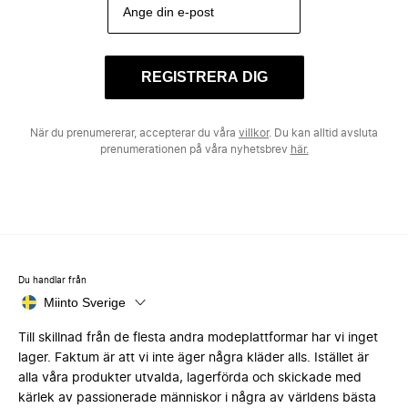
REGISTRERA DIG
När du prenumererar, accepterar du våra
villkor
. Du kan alltid avsluta
prenumerationen på våra nyhetsbrev
här.
Du handlar från
Miinto Sverige
Till skillnad från de flesta andra modeplattformar har vi inget
lager. Faktum är att vi inte äger några kläder alls. Istället är
alla våra produkter utvalda, lagerförda och skickade med
kärlek av passionerade människor i några av världens bästa