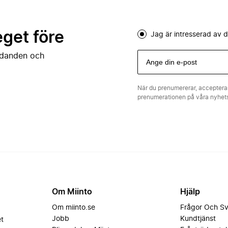
eget före
Jag är intresserad av
judanden och
När du prenumererar, acceptera
prenumerationen på våra nyhe
Om Miinto
Hjälp
Om miinto.se
Frågor Och S
Jobb
Kundtjänst
et