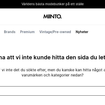
Världens bästa modebutiker på ett ställe
Brands
Premium
Vintage/Pre-owned
Nyheter
na att vi inte kunde hitta den sida du le
 vi inte det du sökte efter, men du kanske kan hitta något 
varumärken och kategorier nedan?