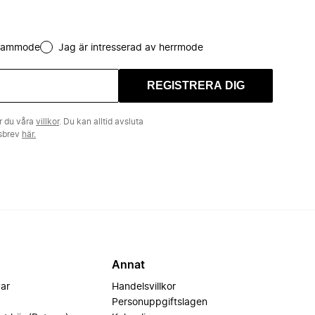
 dammode
Jag är intresserad av herrmode
REGISTRERA DIG
r du våra
villkor
. Du kan alltid avsluta
tsbrev
här.
Annat
var
Handelsvillkor
Personuppgiftslagen