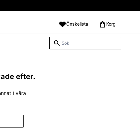
Önskelista
Korg
tade efter.
annat i våra