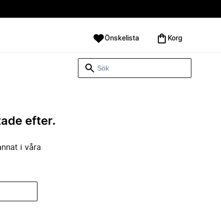
Önskelista
Korg
tade efter.
annat i våra