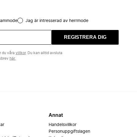
 dammode
Jag är intresserad av herrmode
REGISTRERA DIG
r du våra
villkor
. Du kan alltid avsluta
tsbrev
här.
Annat
var
Handelsvillkor
Personuppgiftslagen