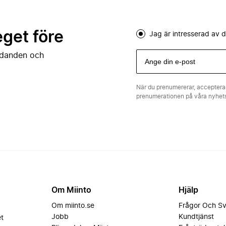
eget före
Jag är intresserad av
judanden och
När du prenumererar, acceptera
prenumerationen på våra nyhe
Om Miinto
Hjälp
Om miinto.se
Frågor Och S
Jobb
Kundtjänst
et