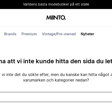
Världens bästa modebutiker på ett ställe
Brands
Premium
Vintage/Pre-owned
Nyheter
na att vi inte kunde hitta den sida du le
 vi inte det du sökte efter, men du kanske kan hitta något 
varumärken och kategorier nedan?