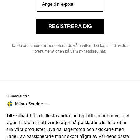
REGISTRERA DIG
När du prenumererar, accepterar du våra
villkor
. Du kan alltid avsluta
prenumerationen på våra nyhetsbrev
här.
Du handlar från
Miinto Sverige
Till skillnad från de flesta andra modeplattformar har vi inget
lager. Faktum är att vi inte äger några kläder alls. Istället är
alla våra produkter utvalda, lagerförda och skickade med
kärlek av passionerade människor i några av världens bästa