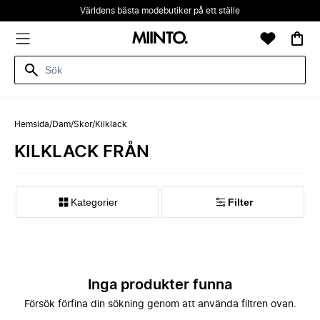
Världens bästa modebutiker på ett ställe
Hemsida
/
Dam
/
Skor
/
Kilklack
KILKLACK FRÅN
Kategorier
Filter
Inga produkter funna
Försök förfina din sökning genom att använda filtren ovan.