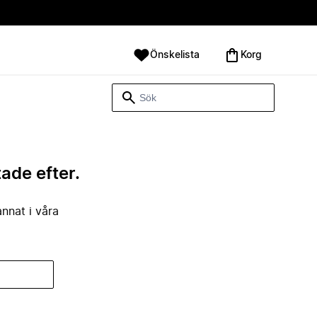
Önskelista
Korg
tade efter.
annat i våra