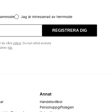
 dammode
Jag är intresserad av herrmode
REGISTRERA DIG
r du våra
villkor
. Du kan alltid avsluta
tsbrev
här.
Annat
var
Handelsvillkor
Personuppgiftslagen