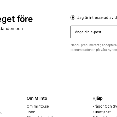
eget före
Jag är intresserad av
judanden och
När du prenumererar, acceptera
prenumerationen på våra nyhe
Om Miinto
Hjälp
Om miinto.se
Frågor Och S
Jobb
Kundtjänst
et