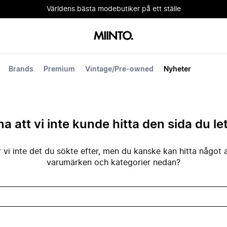
Världens bästa modebutiker på ett ställe
Brands
Premium
Vintage/Pre-owned
Nyheter
na att vi inte kunde hitta den sida du le
 vi inte det du sökte efter, men du kanske kan hitta något 
varumärken och kategorier nedan?