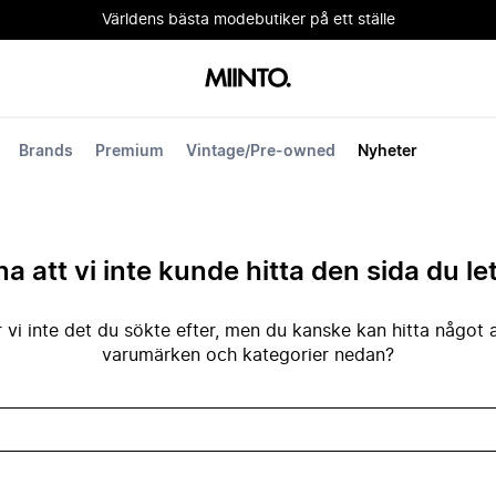
Världens bästa modebutiker på ett ställe
Brands
Premium
Vintage/Pre-owned
Nyheter
na att vi inte kunde hitta den sida du le
 vi inte det du sökte efter, men du kanske kan hitta något 
varumärken och kategorier nedan?