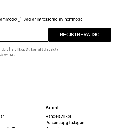
 dammode
Jag är intresserad av herrmode
REGISTRERA DIG
r du våra
villkor
. Du kan alltid avsluta
tsbrev
här.
Annat
var
Handelsvillkor
Personuppgiftslagen