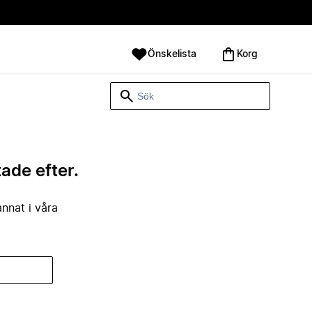
Önskelista
Korg
tade efter.
annat i våra