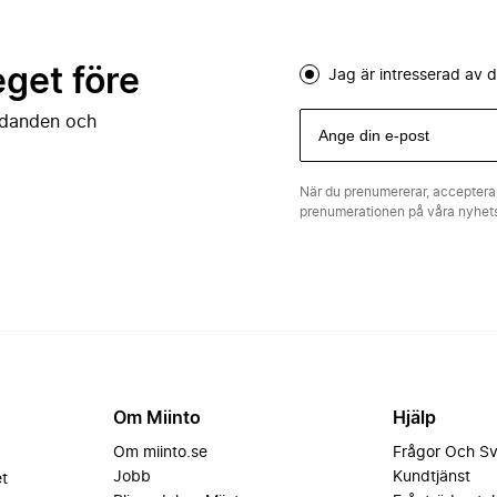
eget före
Jag är intresserad av
judanden och
När du prenumererar, acceptera
prenumerationen på våra nyhe
Om Miinto
Hjälp
Om miinto.se
Frågor Och S
Jobb
Kundtjänst
et