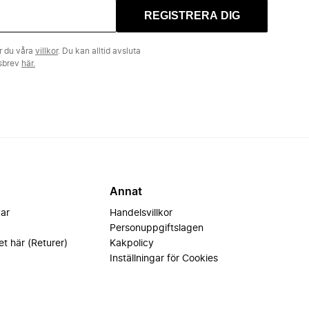
REGISTRERA DIG
r du våra
villkor
. Du kan alltid avsluta
tsbrev
här.
Annat
var
Handelsvillkor
Personuppgiftslagen
et här (Returer)
Kakpolicy
Inställningar för Cookies