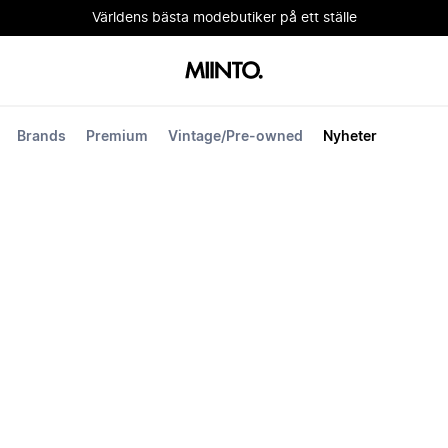
Världens bästa modebutiker på ett ställe
Brands
Premium
Vintage/Pre-owned
Nyheter