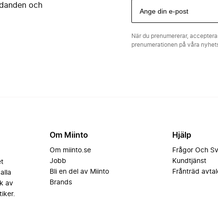
judanden och
När du prenumererar, acceptera
prenumerationen på våra nyhe
Om Miinto
Hjälp
Om miinto.se
Frågor Och S
Jobb
Kundtjänst
et
Bli en del av Miinto
Frånträd avtal
alla
Brands
k av
iker.