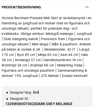
PRODUKTBESKRIVNING
Victoria Beckham Pressed Midi Skirt är skräddarsydd i en
blandning av jungfruull och mohair med en figurnära och
utsvängd silhuett, perfekt för polerade dag- och
kvällslooks. Viktiga attribut: Mörkgrå melange | Jungfruull
| Dold stängning baktill | Pressveck fram | Figurnära och
utsvängd silhuett | Midi-längd | Mått & passform: Artikeln
på bilden är storlek 6 UK. | Modellstorlek: 42 IT. | Längd
1.70 cm | Byst 85 cm | Midja 65 cm | Axel 44 cm | Hals
36 cm | Armlängd 57 cm | Handledsomkrets 16 cm |
Brösthöjd 26 cm | Knähöjd 66 cm | Mellanhög midja |
Figurnära och utsvängd passform | Sammansättning &
skötsel: 73% Jungfruull | 27% Mohair | Endast kemtvätt
Designer färg
:
Grå
Designer ID
:
1326WSK007362DDARK GREY MELANGE