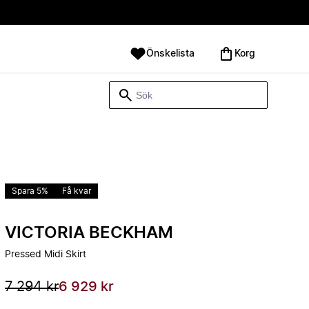
Önskelista
Korg
Spara 5%
Få kvar
VICTORIA BECKHAM
Pressed Midi Skirt
7 294 kr
6 929 kr