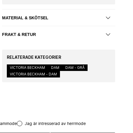
MATERIAL & SKÖTSEL
FRAKT & RETUR
RELATERADE KATEGORIER
VICTORIA BECKHAM
DAM
DAM - GRÅ
VICTORIA BECKHAM - DAM
 dammode
Jag är intresserad av herrmode