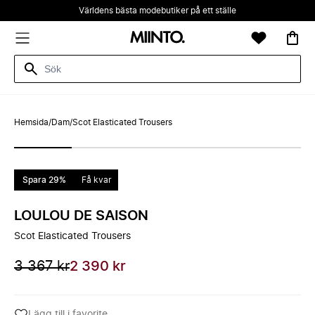
Världens bästa modebutiker på ett ställe
Hemsida
/
Dam
/
Scot Elasticated Trousers
Spara 29%
Få kvar
LOULOU DE SAISON
Scot Elasticated Trousers
3 367 kr
2 390 kr
Lägg till i favorite