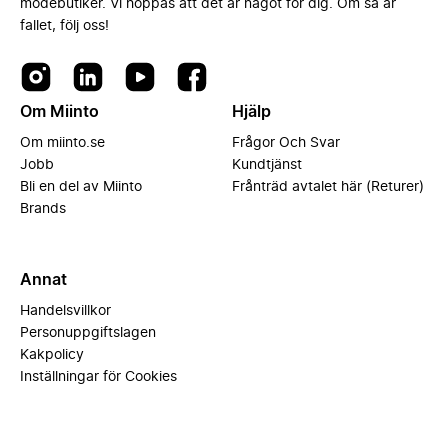
modebutiker. Vi hoppas att det är något för dig. Om så är
fallet, följ oss!
Om Miinto
Hjälp
Om miinto.se
Frågor Och Svar
Jobb
Kundtjänst
Bli en del av Miinto
Frånträd avtalet här (Returer)
Brands
Annat
Handelsvillkor
Personuppgiftslagen
Kakpolicy
Inställningar för Cookies