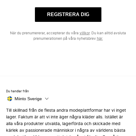
REGISTRERA DIG
När du prenumererar, accepterar du våra
villkor
. Du kan alltid avsluta
prenumerationen på våra nyhetsbrev
här.
Du handlar från
Miinto Sverige
Till skillnad från de flesta andra modeplattformar har vi inget
lager. Faktum är att vi inte äger några kläder alls. Istället är
alla våra produkter utvalda, lagerförda och skickade med
kärlek av passionerade människor i några av världens bästa