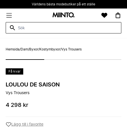
Världens bästa modebutiker på ett ställe
Hemsida
/
Dam
/
Byxor
/
Kostymbyxor
/
Vys Trousers
Få kvar
LOULOU DE SAISON
Vys Trousers
4 298 kr
Lägg till i favorite