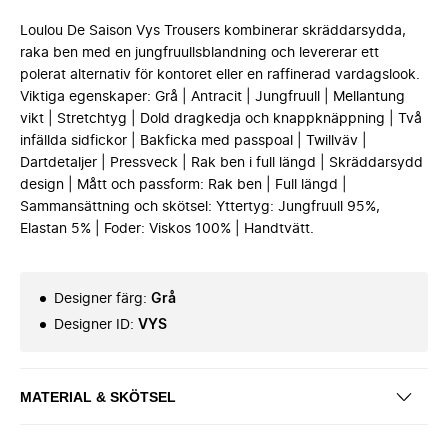
Loulou De Saison Vys Trousers kombinerar skräddarsydda,
raka ben med en jungfruullsblandning och levererar ett
polerat alternativ för kontoret eller en raffinerad vardagslook.
Viktiga egenskaper: Grå | Antracit | Jungfruull | Mellantung
vikt | Stretchtyg | Dold dragkedja och knappknäppning | Två
infällda sidfickor | Bakficka med passpoal | Twillväv |
Dartdetaljer | Pressveck | Rak ben i full längd | Skräddarsydd
design | Mått och passform: Rak ben | Full längd |
Sammansättning och skötsel: Yttertyg: Jungfruull 95%,
Elastan 5% | Foder: Viskos 100% | Handtvätt.
Designer färg
:
Grå
Designer ID
:
VYS
MATERIAL & SKÖTSEL