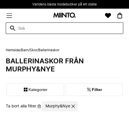
Världens bästa modebutiker på ett ställe
Hemsida
/
Barn
/
Skor
/
Ballerinaskor
BALLERINASKOR FRÅN
MURPHY&NYE
Kategorier
Filter
Ta bort alla filter
Murphy&Nye