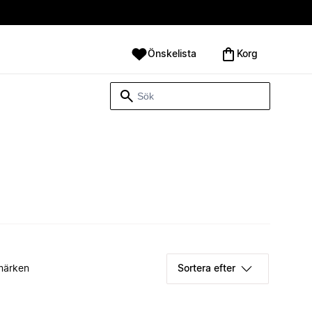
Önskelista
Korg
märken
Sortera efter