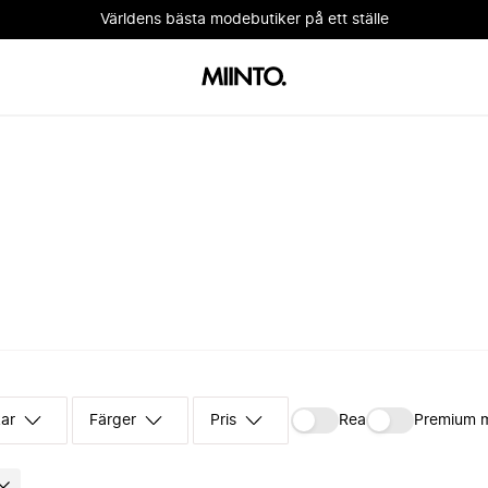
Världens bästa modebutiker på ett ställe
kar
Färger
Pris
Rea
Premium 