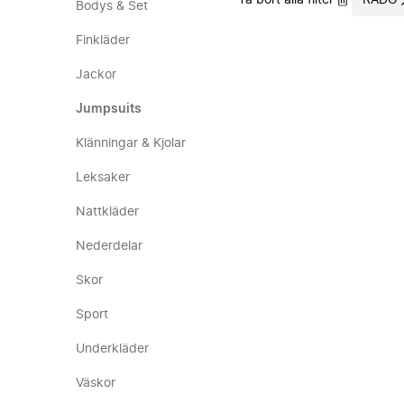
Ta bort alla filter
RADO
Bodys & Set
Finkläder
Jackor
Jumpsuits
Klänningar & Kjolar
Leksaker
Nattkläder
Nederdelar
Skor
Sport
Underkläder
Väskor