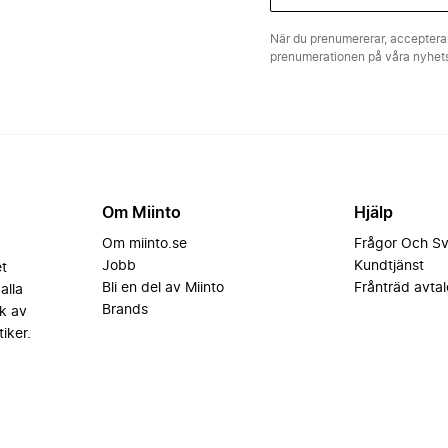
När du prenumererar, acceptera
prenumerationen på våra nyhe
Om Miinto
Hjälp
Om miinto.se
Frågor Och S
Jobb
Kundtjänst
et
Bli en del av Miinto
Frånträd avtal
alla
Brands
k av
iker.