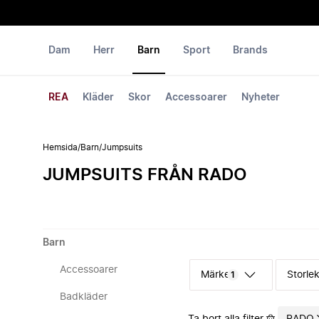
Dam
Herr
Barn
Sport
Brands
REA
Kläder
Skor
Accessoarer
Nyheter
Hemsida
/
Barn
/
Jumpsuits
JUMPSUITS FRÅN RADO
Barn
Accessoarer
Märke
Storle
1
Badkläder