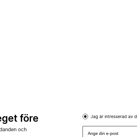
eget före
Jag är intresserad av
judanden och