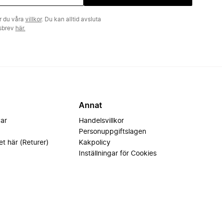
r du våra
villkor
. Du kan alltid avsluta
tsbrev
här.
Annat
var
Handelsvillkor
Personuppgiftslagen
et här (Returer)
Kakpolicy
Inställningar för Cookies