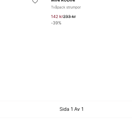
MINI RODINI
Tvåpack strumpor
142 kr
233 kr
-39%
Sida
1
Av
1