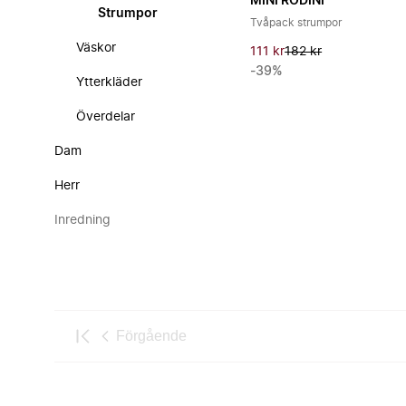
MINI RODINI
Strumpor
Tvåpack strumpor
Väskor
111 kr
182 kr
-39%
Ytterkläder
Överdelar
Dam
Herr
Inredning
Förgående