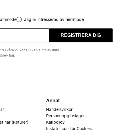
 dammode
Jag är intresserad av herrmode
REGISTRERA DIG
r du våra
villkor
. Du kan alltid avsluta
tsbrev
här.
Annat
var
Handelsvillkor
Personuppgiftslagen
et här (Returer)
Kakpolicy
Inställningar för Cookies