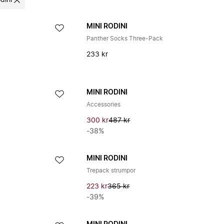
dini
MINI RODINI
Panther Socks Three-Pack
233 kr
MINI RODINI
Accessories
300 kr
487 kr
-38%
MINI RODINI
Trepack strumpor
223 kr
365 kr
-39%