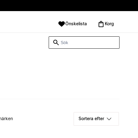
Önskelista
Korg
märken
Sortera efter