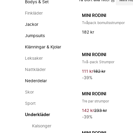
Ta bort alla filter
Mini Ro
Bodys & Set
Finkläder
MINI RODINI
Tvåpack bomullsstrumpor
Jackor
182 kr
Jumpsuits
Klänningar & Kjolar
MINI RODINI
Leksaker
Två-pack Strumpor
Nattkläder
111 kr
182 kr
-39%
Nederdelar
Skor
MINI RODINI
Tre par strumpor
Sport
142 kr
233 kr
Underkläder
-39%
Kalsonger