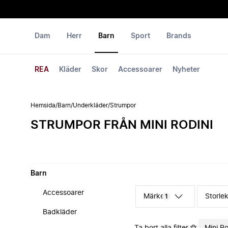
Dam
Herr
Barn
Sport
Brands
REA
Kläder
Skor
Accessoarer
Nyheter
Hemsida
/
Barn
/
Underkläder
/
Strumpor
STRUMPOR FRÅN MINI RODINI
Barn
Accessoarer
Märke
Storle
1
Badkläder