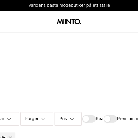
Världens bästa modebutiker på ett ställe
kar
Färger
Pris
Rea
Premium 