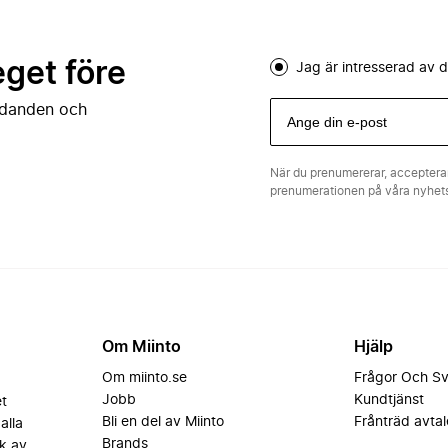
eget före
Jag är intresserad av
judanden och
När du prenumererar, acceptera
prenumerationen på våra nyhe
Om Miinto
Hjälp
Om miinto.se
Frågor Och S
Jobb
Kundtjänst
et
Bli en del av Miinto
Frånträd avtal
alla
Brands
k av