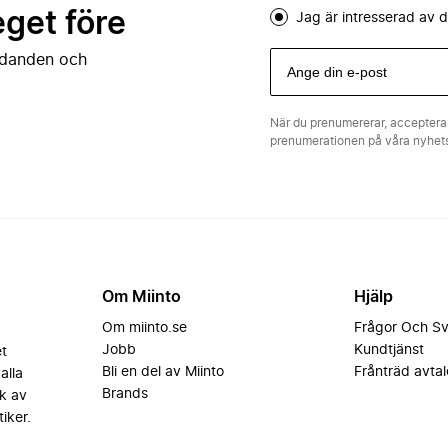
eget före
Jag är intresserad av
judanden och
När du prenumererar, acceptera
prenumerationen på våra nyhe
Om Miinto
Hjälp
Om miinto.se
Frågor Och S
Jobb
Kundtjänst
et
Bli en del av Miinto
Frånträd avtal
alla
Brands
k av
iker.