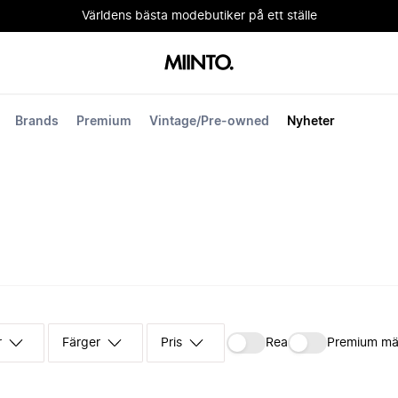
Världens bästa modebutiker på ett ställe
Brands
Premium
Vintage/Pre-owned
Nyheter
r
Färger
Pris
Rea
Premium mä