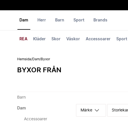
Dam
Herr
Barn
Sport
Brands
REA
Kläder
Skor
Väskor
Accessoarer
Sport
Hemsida
/
Dam
/
Byxor
BYXOR FRÅN
Barn
Dam
Märke
Storleka
Accessoarer