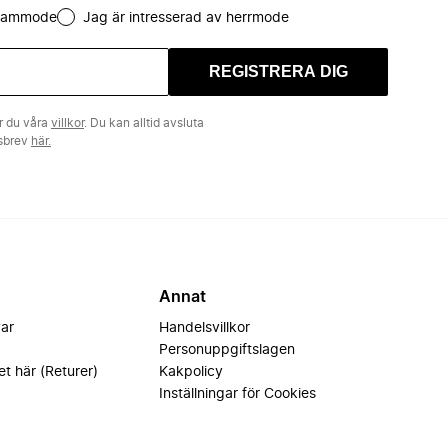
 dammode
Jag är intresserad av herrmode
REGISTRERA DIG
r du våra
villkor
. Du kan alltid avsluta
tsbrev
här.
Annat
var
Handelsvillkor
Personuppgiftslagen
et här (Returer)
Kakpolicy
Inställningar för Cookies