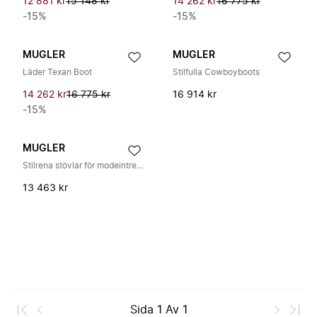
12 881 kr
15 148 kr
14 262 kr
16 775 kr
-15%
-15%
MUGLER
MUGLER
Läder Texan Boot
Stilfulla Cowboyboots
14 262 kr
16 775 kr
16 914 kr
-15%
MUGLER
Stilrena stövlar för modeintresserade individer
13 463 kr
Sida
1
Av
1