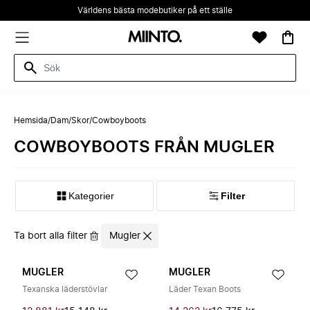
Världens bästa modebutiker på ett ställe
Hemsida
/
Dam
/
Skor
/
Cowboyboots
COWBOYBOOTS FRÅN MUGLER
Kategorier
Filter
Ta bort alla filter
Mugler
MUGLER
MUGLER
Texanska läderstövlar
Läder Texan Boots