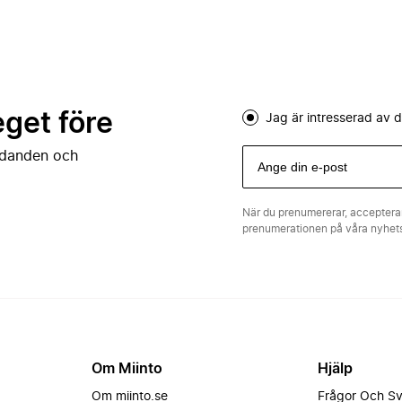
eget före
Jag är intresserad av
judanden och
När du prenumererar, acceptera
prenumerationen på våra nyhe
Om Miinto
Hjälp
Om miinto.se
Frågor Och S