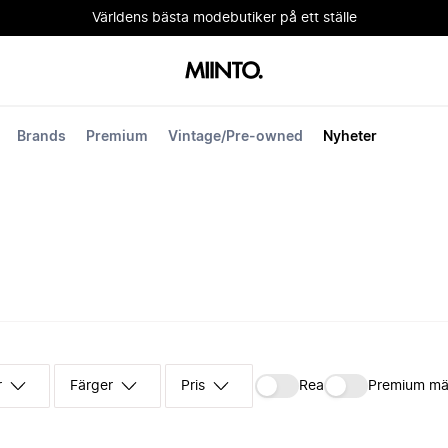
Världens bästa modebutiker på ett ställe
Brands
Premium
Vintage/Pre-owned
Nyheter
r
Färger
Pris
Rea
Premium mä