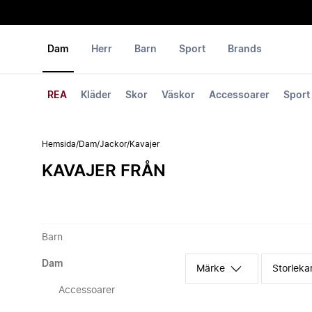
Dam
Herr
Barn
Sport
Brands
REA
Kläder
Skor
Väskor
Accessoarer
Sport
Hemsida
/
Dam
/
Jackor
/
Kavajer
KAVAJER FRÅN
Barn
Dam
Märke
Storleka
Accessoarer