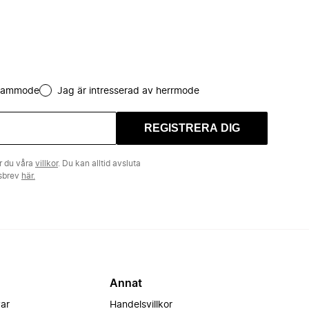
 dammode
Jag är intresserad av herrmode
REGISTRERA DIG
r du våra
villkor
. Du kan alltid avsluta
tsbrev
här.
Annat
var
Handelsvillkor