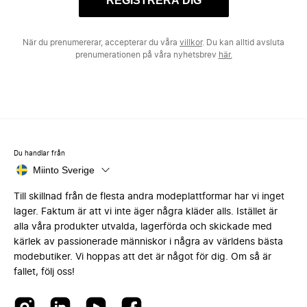
REGISTRERA DIG
När du prenumererar, accepterar du våra
villkor
. Du kan alltid avsluta
prenumerationen på våra nyhetsbrev
här.
Du handlar från
Miinto Sverige
Till skillnad från de flesta andra modeplattformar har vi inget
lager. Faktum är att vi inte äger några kläder alls. Istället är
alla våra produkter utvalda, lagerförda och skickade med
kärlek av passionerade människor i några av världens bästa
modebutiker. Vi hoppas att det är något för dig. Om så är
fallet, följ oss!