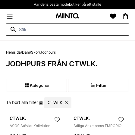
Världens bästa modebutiker på ett ställe
Hemsida
/
Dam
/
Skor
/
Jodhpurs
JODHPURS FRÅN CTWLK.
Kategorier
Filter
Ta bort alla filter
CTWLK.
CTWLK.
CTWLK.
ASOS Stövlar Kollektion
Stiliga Ankelboots EMPORIO