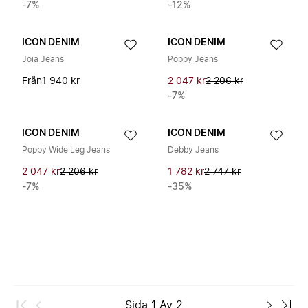
-7%
-12%
ICON DENIM
ICON DENIM
Joia Jeans
Poppy Jeans
Från
1 940 kr
2 047 kr
2 206 kr
-7%
ICON DENIM
ICON DENIM
Poppy Wide Leg Jeans
Debby Jeans
2 047 kr
2 206 kr
1 782 kr
2 747 kr
-7%
-35%
Sida
1
Av
2