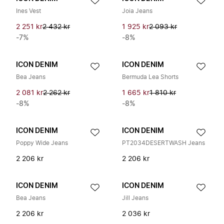
Ines Vest
Joia Jeans
2 251 kr
2 432 kr
1 925 kr
2 093 kr
-7%
-8%
ICON DENIM
ICON DENIM
Bea Jeans
Bermuda Lea Shorts
2 081 kr
2 262 kr
1 665 kr
1 810 kr
-8%
-8%
ICON DENIM
ICON DENIM
Poppy Wide Jeans
PT2034DESERTWASH Jeans
2 206 kr
2 206 kr
ICON DENIM
ICON DENIM
Bea Jeans
Jill Jeans
2 206 kr
2 036 kr