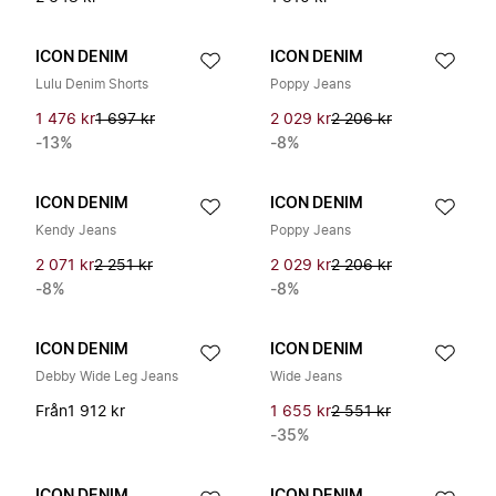
ICON DENIM
ICON DENIM
Lulu Denim Shorts
Poppy Jeans
1 476 kr
1 697 kr
2 029 kr
2 206 kr
-13%
-8%
ICON DENIM
ICON DENIM
Kendy Jeans
Poppy Jeans
2 071 kr
2 251 kr
2 029 kr
2 206 kr
-8%
-8%
ICON DENIM
ICON DENIM
Debby Wide Leg Jeans
Wide Jeans
Från
1 912 kr
1 655 kr
2 551 kr
-35%