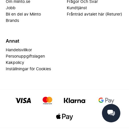
Om miinto.se
Frågor Och Svar
Jobb
Kundtjänst
Bli en del av Miinto
Frånträd avtalet här (Returer)
Brands
Annat
Handelsvillkor
Personuppgiftslagen
Kakpolicy
Inställningar för Cookies