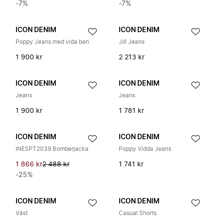
-7%
-7%
ICON DENIM
ICON DENIM
Poppy Jeans med vida ben
Jill Jeans
1 900 kr
2 213 kr
ICON DENIM
ICON DENIM
Jeans
Jeans
1 900 kr
1 781 kr
ICON DENIM
ICON DENIM
INESPT2039 Bomberjacka
Poppy Vidda Jeans
1 866 kr
2 488 kr
1 741 kr
-25%
ICON DENIM
ICON DENIM
Väst
Casual Shorts