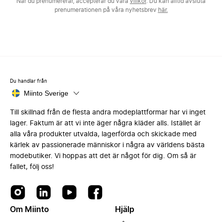
När du prenumererar, accepterar du våra
villkor
. Du kan alltid avsluta
prenumerationen på våra nyhetsbrev
här.
Du handlar från
Miinto Sverige
Till skillnad från de flesta andra modeplattformar har vi inget
lager. Faktum är att vi inte äger några kläder alls. Istället är
alla våra produkter utvalda, lagerförda och skickade med
kärlek av passionerade människor i några av världens bästa
modebutiker. Vi hoppas att det är något för dig. Om så är
fallet, följ oss!
Om Miinto
Hjälp