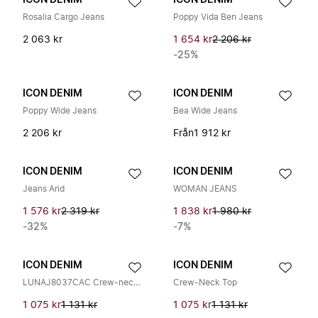
ICON DENIM
ICON DENIM
Rosalia Cargo Jeans
Poppy Vida Ben Jeans
2 063 kr
1 654 kr
2 206 kr
-25%
ICON DENIM
ICON DENIM
Poppy Wide Jeans
Bea Wide Jeans
2 206 kr
Från
1 912 kr
ICON DENIM
ICON DENIM
Jeans Arid
WOMAN JEANS
1 576 kr
2 319 kr
1 838 kr
1 980 kr
-32%
-7%
ICON DENIM
ICON DENIM
LUNAJ8037CAC Crew-neck Top
Crew-Neck Top
1 075 kr
1 131 kr
1 075 kr
1 131 kr