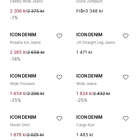
Debby Wide Jeans
Duna Jumpsuit
2 206 kr
2 375 kr
Från
3 348 kr
-7%
ICON DENIM
ICON DENIM
Rosalia Ice Jeans
Jill Straight Leg Jeans
2 285 kr
2 658 kr
1 471 kr
-14%
ICON DENIM
ICON DENIM
Wide Trousers
Wide Jeans
1 654 kr
2 206 kr
1 824 kr
2 432 kr
-25%
-25%
ICON DENIM
ICON DENIM
Norah Shirt
Cargo Kjol
1 878 kr
2 025 kr
1 483 kr