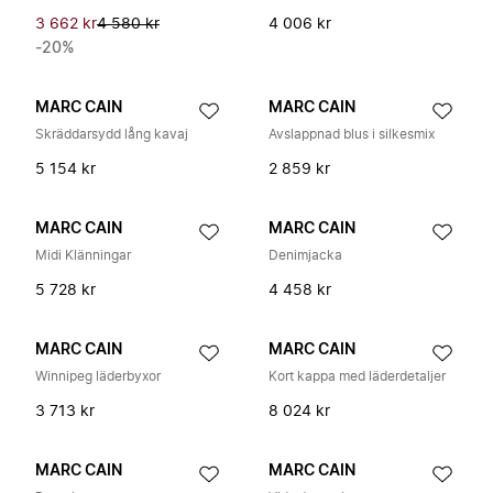
3 662 kr
4 580 kr
4 006 kr
-20%
MARC CAIN
MARC CAIN
Skräddarsydd lång kavaj
Avslappnad blus i silkesmix
5 154 kr
2 859 kr
MARC CAIN
MARC CAIN
Midi Klänningar
Denimjacka
5 728 kr
4 458 kr
MARC CAIN
MARC CAIN
Winnipeg läderbyxor
Kort kappa med läderdetaljer
3 713 kr
8 024 kr
MARC CAIN
MARC CAIN