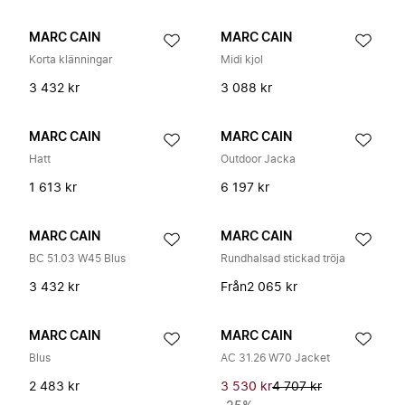
MARC CAIN
MARC CAIN
Korta klänningar
Midi kjol
3 432 kr
3 088 kr
MARC CAIN
MARC CAIN
Hatt
Outdoor Jacka
1 613 kr
6 197 kr
MARC CAIN
MARC CAIN
BC 51.03 W45 Blus
Rundhalsad stickad tröja
3 432 kr
Från
2 065 kr
MARC CAIN
MARC CAIN
Blus
AC 31.26 W70 Jacket
2 483 kr
3 530 kr
4 707 kr