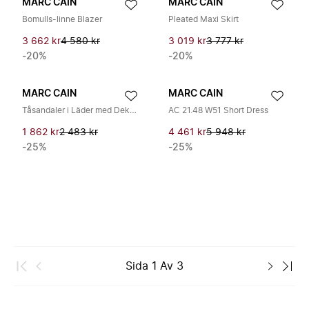
MARC CAIN
MARC CAIN
Bomulls-linne Blazer
Pleated Maxi Skirt
3 662 kr
4 580 kr
3 019 kr
3 777 kr
-20%
-20%
MARC CAIN
MARC CAIN
Tåsandaler i Läder med Dekoration
AC 21.48 W51 Short Dress
1 862 kr
2 483 kr
4 461 kr
5 948 kr
-25%
-25%
Sida
1
Av
3