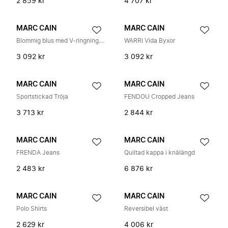
2 859 kr
4 707 kr
MARC CAIN
MARC CAIN
Blommig blus med V-ringning och volangkant
WARRI Vida Byxor
3 092 kr
3 092 kr
MARC CAIN
MARC CAIN
Sportstickad Tröja
FENDOU Cropped Jeans
3 713 kr
2 844 kr
MARC CAIN
MARC CAIN
FRENDA Jeans
Quiltad kappa i knälängd
2 483 kr
6 876 kr
MARC CAIN
MARC CAIN
Polo Shirts
Reversibel väst
2 629 kr
4 006 kr