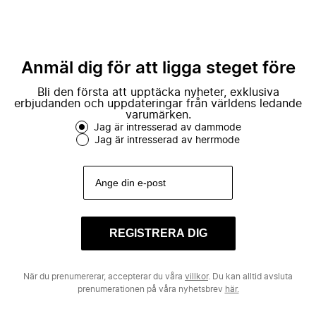
Anmäl dig för att ligga steget före
Bli den första att upptäcka nyheter, exklusiva
erbjudanden och uppdateringar från världens ledande
varumärken.
Jag är intresserad av dammode
Jag är intresserad av herrmode
REGISTRERA DIG
När du prenumererar, accepterar du våra
villkor
. Du kan alltid avsluta
prenumerationen på våra nyhetsbrev
här.