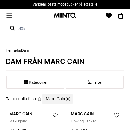
Världens bästa modebutiker på ett ställe
Hemsida
/
Dam
DAM FRÅN MARC CAIN
Kategorier
Filter
Ta bort alla filter
Marc Cain
MARC CAIN
MARC CAIN
Maxi kjolar
Flowing Jacket