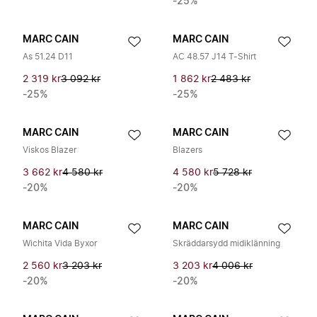
-25%
MARC CAIN
MARC CAIN
As 51.24 D11
AC 48.57 J14 T-Shirt
2 319 kr
3 092 kr
1 862 kr
2 483 kr
-25%
-25%
MARC CAIN
MARC CAIN
Viskos Blazer
Blazers
3 662 kr
4 580 kr
4 580 kr
5 728 kr
-20%
-20%
MARC CAIN
MARC CAIN
Wichita Vida Byxor
Skräddarsydd midiklänning
2 560 kr
3 203 kr
3 203 kr
4 006 kr
-20%
-20%