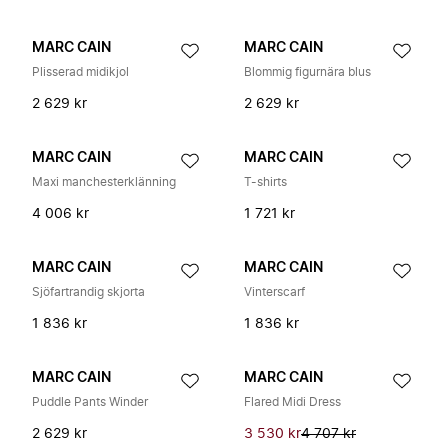
MARC CAIN
MARC CAIN
Plisserad midikjol
Blommig figurnära blus
2 629 kr
2 629 kr
MARC CAIN
MARC CAIN
Maxi manchesterklänning
T-shirts
4 006 kr
1 721 kr
MARC CAIN
MARC CAIN
Sjöfartrandig skjorta
Vinterscarf
1 836 kr
1 836 kr
MARC CAIN
MARC CAIN
Puddle Pants Winder
Flared Midi Dress
2 629 kr
3 530 kr
4 707 kr