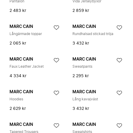
Pantalon
Vida Jerseybyxor
2 483 kr
2 859 kr
MARC CAIN
MARC CAIN
Långärmade toppar
Rundhalsad stickad tröja
2 065 kr
3 432 kr
MARC CAIN
MARC CAIN
Faux Leather Jacket
Sweatpants
4 334 kr
2 295 kr
MARC CAIN
MARC CAIN
Hoodies
Lång kavajväst
2 629 kr
3 432 kr
MARC CAIN
MARC CAIN
Tapered Trousers
Sweatshirts