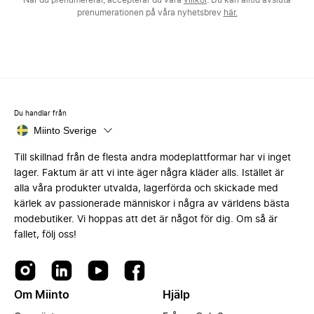
När du prenumererar, accepterar du våra
villkor
. Du kan alltid avsluta
prenumerationen på våra nyhetsbrev
här.
Du handlar från
Miinto Sverige
Till skillnad från de flesta andra modeplattformar har vi inget
lager. Faktum är att vi inte äger några kläder alls. Istället är
alla våra produkter utvalda, lagerförda och skickade med
kärlek av passionerade människor i några av världens bästa
modebutiker. Vi hoppas att det är något för dig. Om så är
fallet, följ oss!
Om Miinto
Hjälp