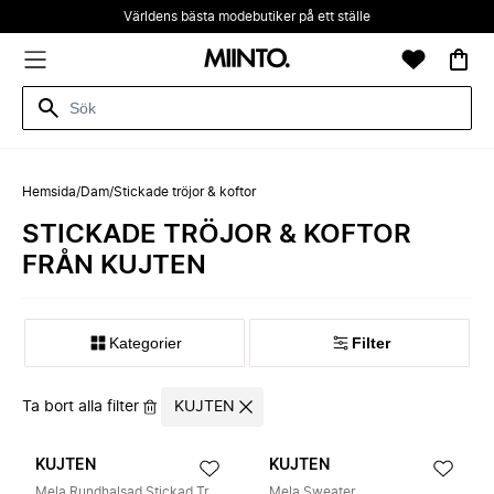
Världens bästa modebutiker på ett ställe
Hemsida
/
Dam
/
Stickade tröjor & koftor
STICKADE TRÖJOR & KOFTOR
FRÅN KUJTEN
Kategorier
Filter
Ta bort alla filter
KUJTEN
KUJTEN
KUJTEN
Mela Rundhalsad Stickad Tröja
Mela Sweater