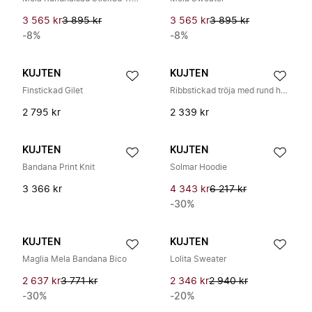
3 565 kr
3 895 kr
3 565 kr
3 895 kr
-8%
-8%
KUJTEN
KUJTEN
Finstickad Gilet
Ribbstickad tröja med rund hals
2 795 kr
2 339 kr
KUJTEN
KUJTEN
Bandana Print Knit
Solmar Hoodie
3 366 kr
4 343 kr
6 217 kr
-30%
KUJTEN
KUJTEN
Maglia Mela Bandana Bico
Lolita Sweater
2 637 kr
3 771 kr
2 346 kr
2 940 kr
-30%
-20%