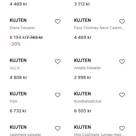
4 469 kr
3 112 kr
KUJTEN
KUJTEN
Diane Sweater
Fany Chimney Neck Cashmere Sweater
6 194 kr
7 743 kr
4 469 kr
-20%
KUJTEN
KUJTEN
ULLA
Amelie Sweater
4 808 kr
2 998 kr
KUJTEN
KUJTEN
Polo
Rundhalsstickat
6 732 kr
6 505 kr
KUJTEN
KUJTEN
cashmere sweater
Hög Cashmere Jumper med Hög Hals