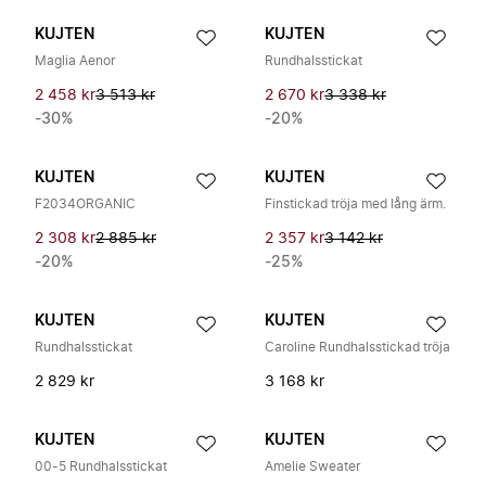
KUJTEN
KUJTEN
Maglia Aenor
Rundhalsstickat
2 458 kr
3 513 kr
2 670 kr
3 338 kr
-30%
-20%
KUJTEN
KUJTEN
F2034ORGANIC
Finstickad tröja med lång ärm.
2 308 kr
2 885 kr
2 357 kr
3 142 kr
-20%
-25%
KUJTEN
KUJTEN
Rundhalsstickat
Caroline Rundhalsstickad tröja
2 829 kr
3 168 kr
KUJTEN
KUJTEN
00-5 Rundhalsstickat
Amelie Sweater