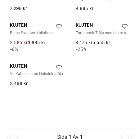
7 298 kr
4 865 kr
KUJTEN
KUJTEN
Beige Sweater Kollektion
Turtleneck Tröja med bakre slits
3 565 kr
3 895 kr
4 175 kr
5 555 kr
-8%
-25%
KUJTEN
Vit Kabelstickad Halsdukströja
3 496 kr
Sida
1
Av
1