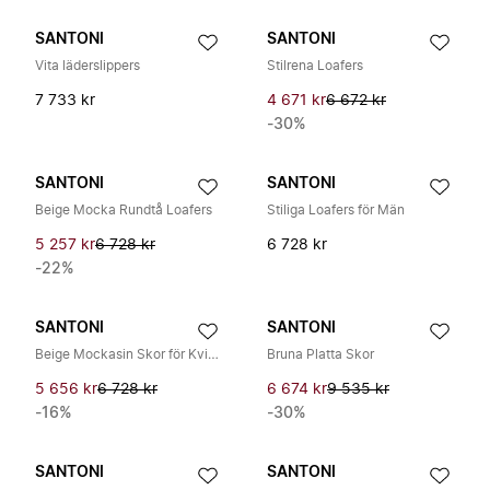
SANTONI
SANTONI
Vita läderslippers
Stilrena Loafers
7 733 kr
4 671 kr
6 672 kr
-30%
SANTONI
SANTONI
Beige Mocka Rundtå Loafers
Stiliga Loafers för Män
5 257 kr
6 728 kr
6 728 kr
-22%
SANTONI
SANTONI
Beige Mockasin Skor för Kvinnor
Bruna Platta Skor
5 656 kr
6 728 kr
6 674 kr
9 535 kr
-16%
-30%
SANTONI
SANTONI