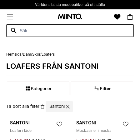
Världens bästa modebutiker på ett ställe
Hemsida
/
Dam
/
Skor
/
Loafers
LOAFERS FRÅN SANTONI
Kategorier
Filter
Ta bort alla filter
Santoni
SANTONI
SANTONI
Loafer i läder
Mockasiner i mocka