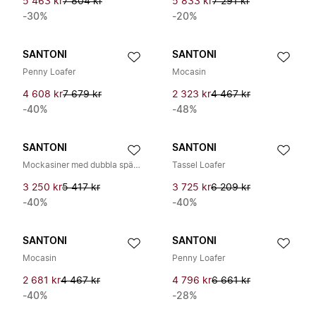
5 463 kr
7 804 kr
5 833 kr
7 291 kr
-30%
-20%
SANTONI
SANTONI
Penny Loafer
Mocasin
4 608 kr
7 679 kr
2 323 kr
4 467 kr
-40%
-48%
SANTONI
SANTONI
Mockasiner med dubbla spännen i mocka
Tassel Loafer
3 250 kr
5 417 kr
3 725 kr
6 209 kr
-40%
-40%
SANTONI
SANTONI
Mocasin
Penny Loafer
2 681 kr
4 467 kr
4 796 kr
6 661 kr
-40%
-28%