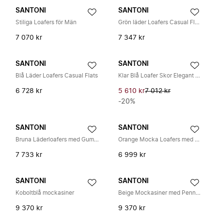
SANTONI
SANTONI
Stiliga Loafers för Män
Grön läder Loafers Casual Flats
7 070 kr
7 347 kr
SANTONI
SANTONI
Blå Läder Loafers Casual Flats
Klar Blå Loafer Skor Elegant Stil
6 728 kr
5 610 kr
7 012 kr
-20%
SANTONI
SANTONI
Bruna Läderloafers med Gummisula
Orange Mocka Loafers med Platta Gummisula
7 733 kr
6 999 kr
SANTONI
SANTONI
Koboltblå mockasiner
Beige Mockasiner med Penny Slot i Mocka
9 370 kr
9 370 kr