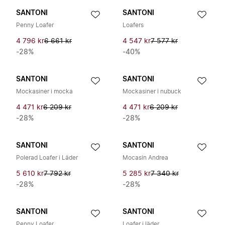
SANTONI
SANTONI
Penny Loafer
Loafers
4 796 kr
6 661 kr
4 547 kr
7 577 kr
-28%
-40%
SANTONI
SANTONI
Mockasiner i mocka
Mockasiner i nubuck
4 471 kr
6 209 kr
4 471 kr
6 209 kr
-28%
-28%
SANTONI
SANTONI
Polerad Loafer i Läder
Mocasin Andrea
5 610 kr
7 792 kr
5 285 kr
7 340 kr
-28%
-28%
SANTONI
SANTONI
Penny Loafer
Loafer i läder