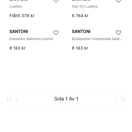
Loafers
Slip-On Loafers
Från
5 078 kr
6 764 kr
SANTONI
SANTONI
Klassiska lädermoccasiner
Budapester-inspirerade ballerinaskor
8 162 kr
8 163 kr
Sida
1
Av
1