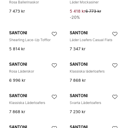
Rosa Ballerinaskor
Läder Mockasiner
7 473 kr
5 418 kr
6 773 kr
-20%
SANTONI
SANTONI
Shearling Lace-Up Tofflor
Läder Loafers Casual Flats
5 814 kr
7 347 kr
SANTONI
SANTONI
Rosa Läderskor
Klassiska läderloafers
6 996 kr
7 868 kr
SANTONI
SANTONI
Klassiska Läderloafers
Svarta Läderloafers
7 868 kr
7 230 kr
SANTONI
SANTONI