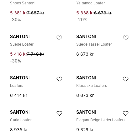
Shoes Santoni
Yaltamoc Loafer
5 381 kr
7 687 kr
5 338 kr
6 673 kr
-30%
-20%
SANTONI
SANTONI
Suede Loafer
Suede Tassel Loafer
5 418 kr
7 740 kr
6 673 kr
-30%
SANTONI
SANTONI
Loafers
Klassiska Loafers
6 414 kr
6 673 kr
SANTONI
SANTONI
Carla Loafer
Elegant Beige Läder Loafers
8 935 kr
9 329 kr