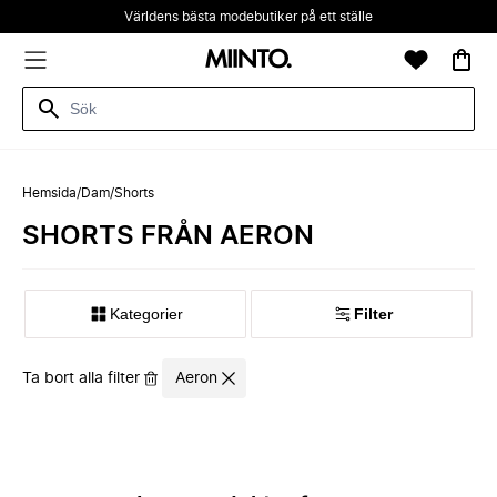
Världens bästa modebutiker på ett ställe
Hemsida
/
Dam
/
Shorts
SHORTS FRÅN AERON
Kategorier
Filter
Ta bort alla filter
Aeron