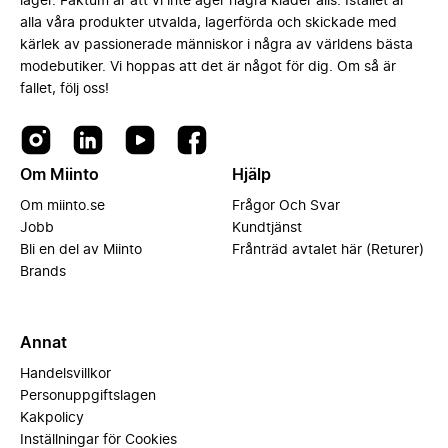
lager. Faktum är att vi inte äger några kläder alls. Istället är
alla våra produkter utvalda, lagerförda och skickade med
kärlek av passionerade människor i några av världens bästa
modebutiker. Vi hoppas att det är något för dig. Om så är
fallet, följ oss!
Om Miinto
Hjälp
Om miinto.se
Frågor Och Svar
Jobb
Kundtjänst
Bli en del av Miinto
Frånträd avtalet här (Returer)
Brands
Annat
Handelsvillkor
Personuppgiftslagen
Kakpolicy
Inställningar för Cookies