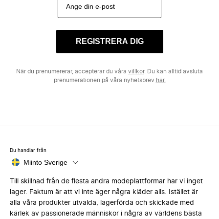
REGISTRERA DIG
När du prenumererar, accepterar du våra
villkor
. Du kan alltid avsluta
prenumerationen på våra nyhetsbrev
här.
Du handlar från
Miinto Sverige
Till skillnad från de flesta andra modeplattformar har vi inget
lager. Faktum är att vi inte äger några kläder alls. Istället är
alla våra produkter utvalda, lagerförda och skickade med
kärlek av passionerade människor i några av världens bästa