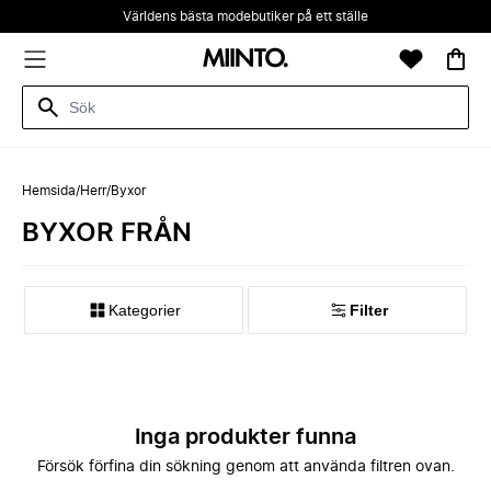
Världens bästa modebutiker på ett ställe
Hemsida
/
Herr
/
Byxor
BYXOR FRÅN
Kategorier
Filter
Inga produkter funna
Försök förfina din sökning genom att använda filtren ovan.