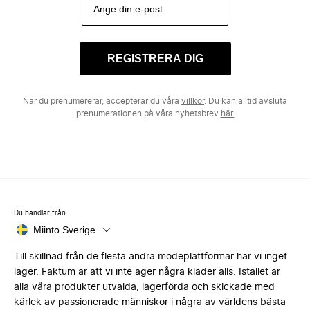
REGISTRERA DIG
När du prenumererar, accepterar du våra
villkor
. Du kan alltid avsluta
prenumerationen på våra nyhetsbrev
här.
Du handlar från
Miinto Sverige
Till skillnad från de flesta andra modeplattformar har vi inget
lager. Faktum är att vi inte äger några kläder alls. Istället är
alla våra produkter utvalda, lagerförda och skickade med
kärlek av passionerade människor i några av världens bästa