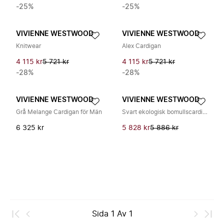
-25%
-25%
VIVIENNE WESTWOOD
VIVIENNE WESTWOOD
Knitwear
Alex Cardigan
4 115 kr
5 721 kr
4 115 kr
5 721 kr
-28%
-28%
VIVIENNE WESTWOOD
VIVIENNE WESTWOOD
Grå Melange Cardigan för Män
Svart ekologisk bomullscardigan med Orb-logotyp
6 325 kr
5 828 kr
5 886 kr
Sida
1
Av
1