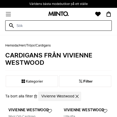
Världens bästa modebutiker på ett ställe
Hemsida
/
Herr
/
Tröjor
/
Cardigans
CARDIGANS FRÅN VIVIENNE
WESTWOOD
Kategorier
Filter
Ta bort alla filter
Vivienne Westwood
VIVIENNE WESTWOOD
VIVIENNE WESTWOOD
Wool Orb Cardigan
Ullkofta