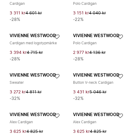
Cardigan
Polo Cardigan
3 311 kr
4 601 kr
3 151 kr
4 040 kr
-28%
-22%
VIVIENNE WESTWOOD
VIVIENNE WESTWOOD
Cardigan med logotypmärke
Polo Cardigan
3 394 kr
4 715 kr
2 977 kr
4 136 kr
-28%
-28%
VIVIENNE WESTWOOD
VIVIENNE WESTWOOD
Sweater
Button V-neck Cardigan
3 272 kr
4 811 kr
3 431 kr
5 046 kr
-32%
-32%
VIVIENNE WESTWOOD
VIVIENNE WESTWOOD
Alex Cardigan
Alex Cardigan
3 625 kr
4 825 kr
3 625 kr
4 825 kr