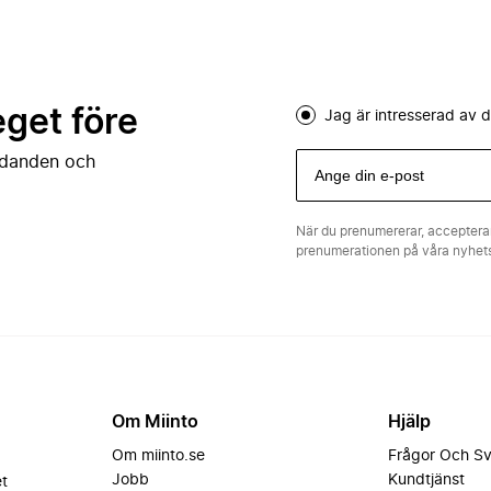
eget före
Jag är intresserad av
judanden och
När du prenumererar, acceptera
prenumerationen på våra nyhe
Om Miinto
Hjälp
Om miinto.se
Frågor Och S
Jobb
Kundtjänst
et