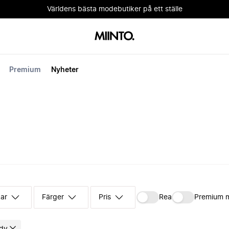
Världens bästa modebutiker på ett ställe
Premium
Nyheter
kar
Färger
Pris
Rea
Premium 