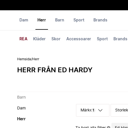
Dam
Herr
Barn
Sport
Brands
REA
Kläder
Skor
Accessoarer
Sport
Brands
Hemsida
/
Herr
HERR FRÅN ED HARDY
Barn
Dam
Märke
Storle
1
Herr