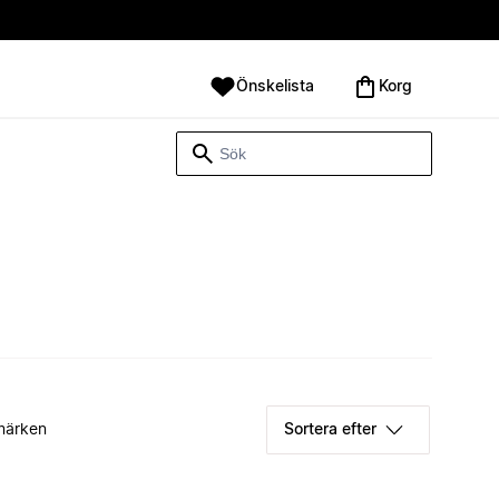
Önskelista
Korg
märken
Sortera efter