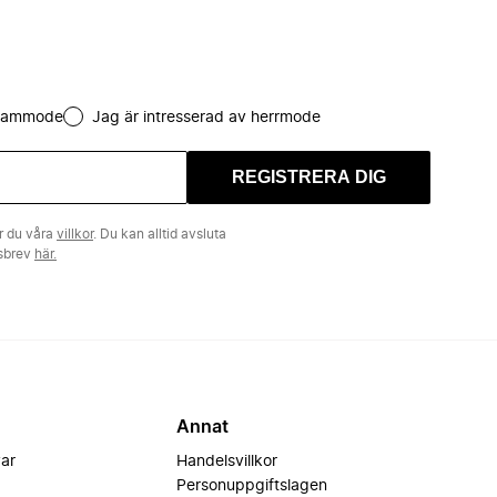
 dammode
Jag är intresserad av herrmode
REGISTRERA DIG
r du våra
villkor
. Du kan alltid avsluta
tsbrev
här.
Annat
var
Handelsvillkor
Personuppgiftslagen