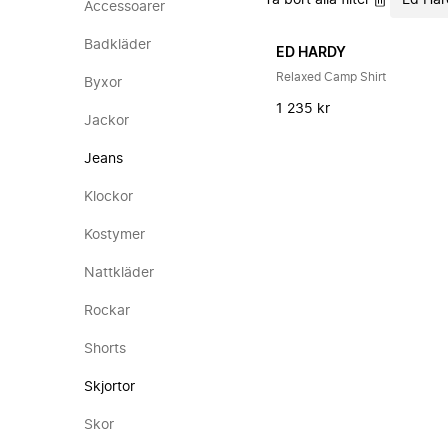
Ta bort alla filter
Ed Har
Accessoarer
Badkläder
ED HARDY
Relaxed Camp Shirt
Byxor
1 235 kr
Jackor
Jeans
Klockor
Kostymer
Nattkläder
Rockar
Shorts
Skjortor
Skor