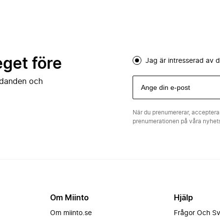
eget före
Jag är intresserad av
judanden och
När du prenumererar, acceptera
prenumerationen på våra nyhe
Om Miinto
Hjälp
Om miinto.se
Frågor Och S