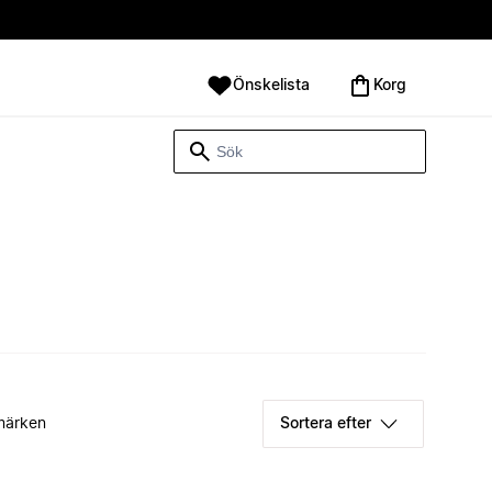
Önskelista
Korg
märken
Sortera efter