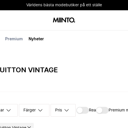
Världens bästa modebutiker på ett ställe
Premium
Nyheter
UITTON VINTAGE
kar
Färger
Pris
Rea
Premium 