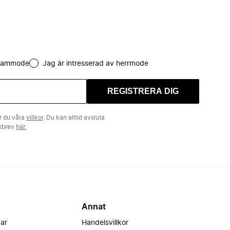
 dammode
Jag är intresserad av herrmode
REGISTRERA DIG
r du våra
villkor
. Du kan alltid avsluta
tsbrev
här.
Annat
var
Handelsvillkor