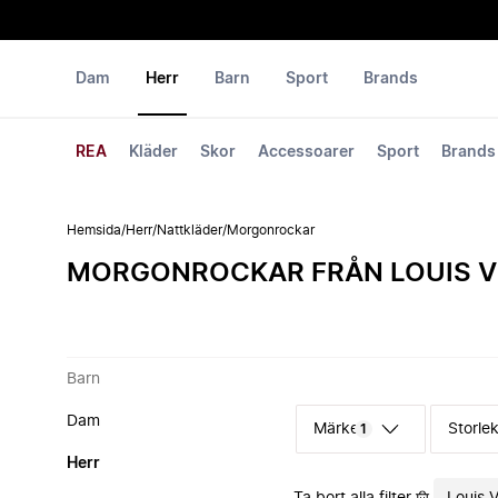
Dam
Herr
Barn
Sport
Brands
REA
Kläder
Skor
Accessoarer
Sport
Brands
Hemsida
/
Herr
/
Nattkläder
/
Morgonrockar
MORGONROCKAR FRÅN LOUIS V
Barn
Dam
Märke
Storle
1
Herr