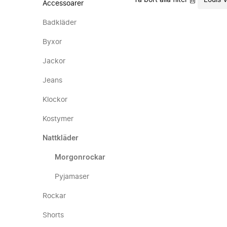
Ta bort alla filter
Louis 
Accessoarer
Badkläder
Byxor
Jackor
Jeans
Klockor
Kostymer
Nattkläder
Morgonrockar
Pyjamaser
Rockar
Shorts