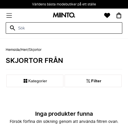
Världens bästa modebutiker på ett ställe
Hemsida
/
Herr
/
Skjortor
SKJORTOR FRÅN
Kategorier
Filter
Inga produkter funna
Försök förfina din sökning genom att använda filtren ovan.