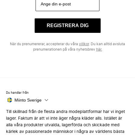
REGISTRERA DIG
När du prenumererar, accepterar du våra
villkor
. Du kan alltid avsluta
prenumerationen på våra nyhetsbrev
här.
Du handlar från
Miinto Sverige
Till skillnad från de flesta andra modeplattformar har vi inget
lager. Faktum är att vi inte äger några kläder alls. Istället är
alla våra produkter utvalda, lagerförda och skickade med
kärlek av passionerade människor i några av världens bästa