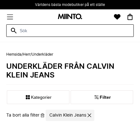
Världens bästa modebutiker på ett ställe
Hemsida
/
Herr
/
Underkläder
UNDERKLÄDER FRÅN CALVIN
KLEIN JEANS
Kategorier
Filter
Ta bort alla filter
Calvin Klein Jeans