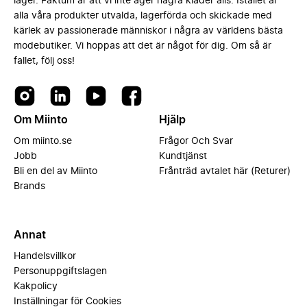
lager. Faktum är att vi inte äger några kläder alls. Istället är
alla våra produkter utvalda, lagerförda och skickade med
kärlek av passionerade människor i några av världens bästa
modebutiker. Vi hoppas att det är något för dig. Om så är
fallet, följ oss!
Om Miinto
Hjälp
Om miinto.se
Frågor Och Svar
Jobb
Kundtjänst
Bli en del av Miinto
Frånträd avtalet här (Returer)
Brands
Annat
Handelsvillkor
Personuppgiftslagen
Kakpolicy
Inställningar för Cookies