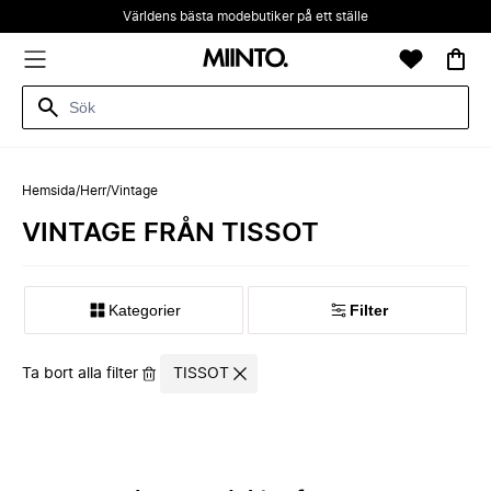
Världens bästa modebutiker på ett ställe
Hemsida
/
Herr
/
Vintage
VINTAGE FRÅN TISSOT
Kategorier
Filter
Ta bort alla filter
TISSOT