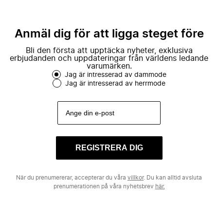
Anmäl dig för att ligga steget före
Bli den första att upptäcka nyheter, exklusiva
erbjudanden och uppdateringar från världens ledande
varumärken.
Jag är intresserad av dammode
Jag är intresserad av herrmode
REGISTRERA DIG
När du prenumererar, accepterar du våra
villkor
. Du kan alltid avsluta
prenumerationen på våra nyhetsbrev
här.