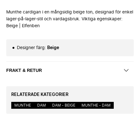
Munthe cardigan i en mångsidig beige ton, designad för enkel
lager-på-lager-stil och vardagsbruk. Viktiga egenskaper:
Beige | Elfenben
Designer färg
:
Beige
FRAKT & RETUR
RELATERADE KATEGORIER
MUNTHE
DAM
DAM - BEIGE
MUNTHE - DAM