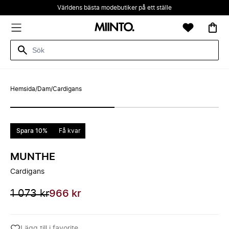
Världens bästa modebutiker på ett ställe
Hemsida
/
Dam
/
Cardigans
Spara 10%
Få kvar
MUNTHE
Cardigans
1 073 kr
966 kr
Lägg till i favorite