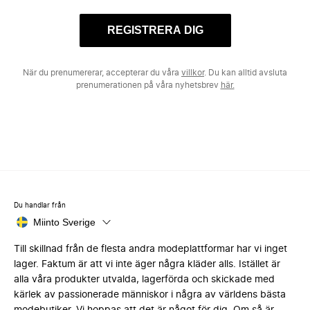
REGISTRERA DIG
När du prenumererar, accepterar du våra
villkor
. Du kan alltid avsluta
prenumerationen på våra nyhetsbrev
här.
Du handlar från
Miinto Sverige
Till skillnad från de flesta andra modeplattformar har vi inget
lager. Faktum är att vi inte äger några kläder alls. Istället är
alla våra produkter utvalda, lagerförda och skickade med
kärlek av passionerade människor i några av världens bästa