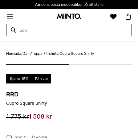
Världens bästa modebutiker på ett ställe
Hemsida
/
Dam
/
Toppar
/
T-shirts
/
Cupro Square Shirty
Spara 15%
Få kvar
RRD
Cupro Square Shirty
1 775 kr
1 508 kr
Lägg till i favorite