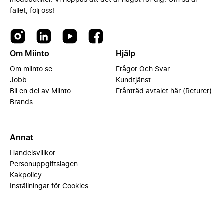
modebutiker. Vi hoppas att det är något för dig. Om så är
fallet, följ oss!
Om Miinto
Hjälp
Om miinto.se
Frågor Och Svar
Jobb
Kundtjänst
Bli en del av Miinto
Frånträd avtalet här (Returer)
Brands
Annat
Handelsvillkor
Personuppgiftslagen
Kakpolicy
Inställningar för Cookies