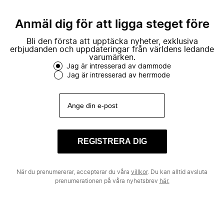
Anmäl dig för att ligga steget före
Bli den första att upptäcka nyheter, exklusiva
erbjudanden och uppdateringar från världens ledande
varumärken.
Jag är intresserad av dammode
Jag är intresserad av herrmode
REGISTRERA DIG
När du prenumererar, accepterar du våra
villkor
. Du kan alltid avsluta
prenumerationen på våra nyhetsbrev
här.