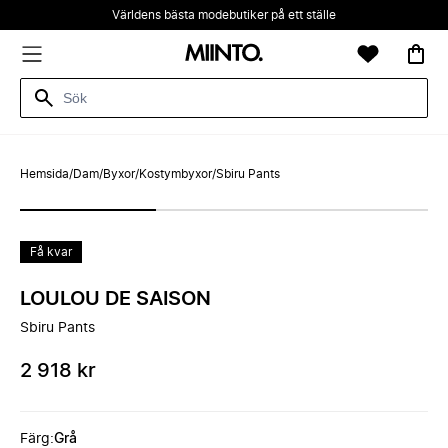
Världens bästa modebutiker på ett ställe
Hemsida
/
Dam
/
Byxor
/
Kostymbyxor
/
Sbiru Pants
Få kvar
LOULOU DE SAISON
Sbiru Pants
2 918 kr
Färg
:
Grå