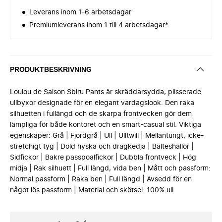
Leverans inom 1-6 arbetsdagar
Premiumleverans inom 1 till 4 arbetsdagar*
PRODUKTBESKRIVNING
Loulou de Saison Sbiru Pants är skräddarsydda, plisserade
ullbyxor designade för en elegant vardagslook. Den raka
silhuetten i fullängd och de skarpa frontvecken gör dem
lämpliga för både kontoret och en smart-casual stil. Viktiga
egenskaper: Grå | Fjordgrå | Ull | Ulltwill | Mellantungt, icke-
stretchigt tyg | Dold hyska och dragkedja | Bälteshällor |
Sidfickor | Bakre passpoalfickor | Dubbla frontveck | Hög
midja | Rak silhuett | Full längd, vida ben | Mått och passform:
Normal passform | Raka ben | Full längd | Avsedd för en
något lös passform | Material och skötsel: 100% ull