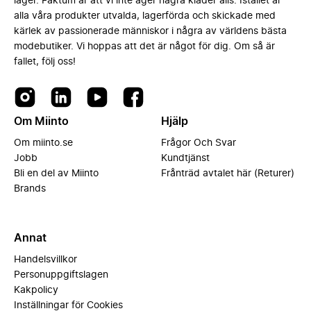
lager. Faktum är att vi inte äger några kläder alls. Istället är
alla våra produkter utvalda, lagerförda och skickade med
kärlek av passionerade människor i några av världens bästa
modebutiker. Vi hoppas att det är något för dig. Om så är
fallet, följ oss!
Om Miinto
Hjälp
Om miinto.se
Frågor Och Svar
Jobb
Kundtjänst
Bli en del av Miinto
Frånträd avtalet här (Returer)
Brands
Annat
Handelsvillkor
Personuppgiftslagen
Kakpolicy
Inställningar för Cookies