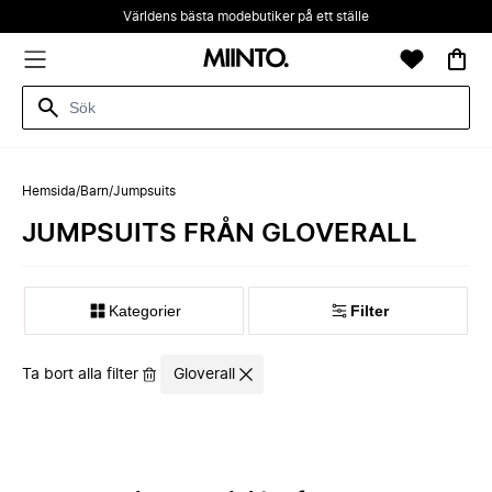
Världens bästa modebutiker på ett ställe
Hemsida
/
Barn
/
Jumpsuits
JUMPSUITS FRÅN GLOVERALL
Kategorier
Filter
Ta bort alla filter
Gloverall