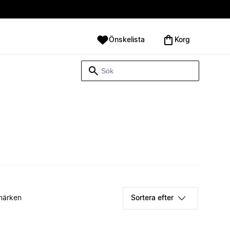
Önskelista
Korg
märken
Sortera efter