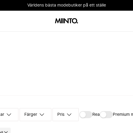
Världens bästa modebutiker på ett ställe
kar
Färger
Pris
Rea
Premium 