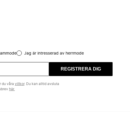
 dammode
Jag är intresserad av herrmode
REGISTRERA DIG
r du våra
villkor
. Du kan alltid avsluta
tsbrev
här.