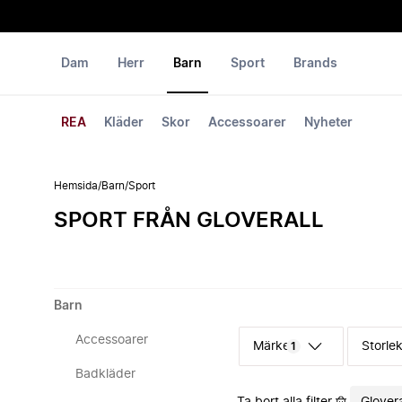
Dam
Herr
Barn
Sport
Brands
REA
Kläder
Skor
Accessoarer
Nyheter
Hemsida
/
Barn
/
Sport
SPORT FRÅN GLOVERALL
Barn
Accessoarer
Märke
Storle
1
Badkläder