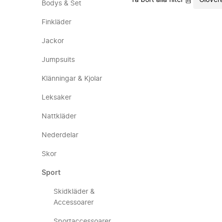
Ta bort alla filter
Glovera
Bodys & Set
Finkläder
Jackor
Jumpsuits
Klänningar & Kjolar
Leksaker
Nattkläder
Nederdelar
Skor
Sport
Skidkläder &
Accessoarer
Sportaccessoarer