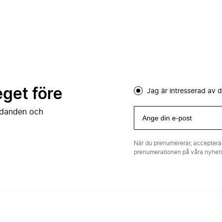
eget före
Jag är intresserad av
judanden och
När du prenumererar, acceptera
prenumerationen på våra nyhe